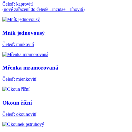
Čeleď: kaprovití
(nové zařazení do čeledě Tincidae – línovití)
Mník jednovousý
Čeleď: mníkovití
Mřenka mramorovaná
Čeleď: mřenkovití
Okoun říční
Čeleď: okounovití