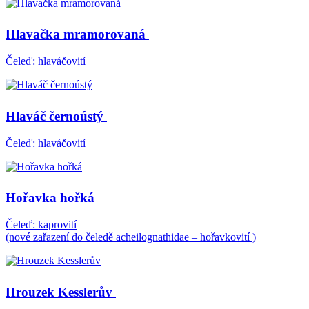
Hlavačka mramorovaná
Čeleď: hlaváčovití
Hlaváč černoústý
Čeleď: hlaváčovití
Hořavka hořká
Čeleď: kaprovití
(nové zařazení do čeledě acheilognathidae – hořavkovití )
Hrouzek Kesslerův