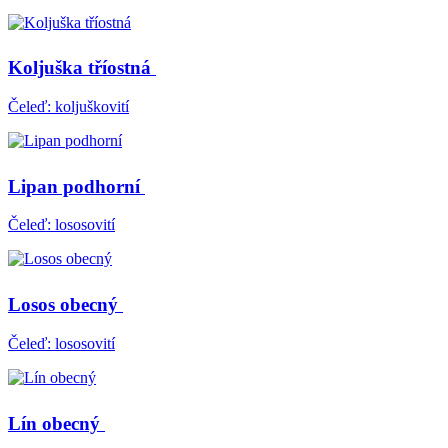
Koljuška tříostná
Čeleď: koljuškovití
Lipan podhorní
Čeleď: lososovití
Losos obecný
Čeleď: lososovití
Lín obecný