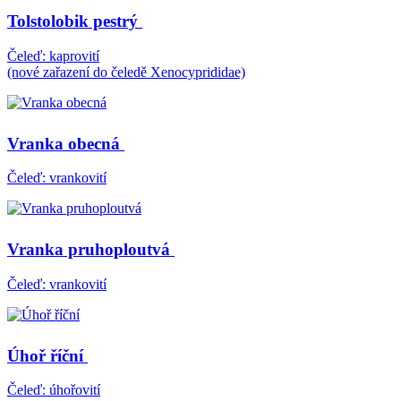
Tolstolobik pestrý
Čeleď: kaprovití
(nové zařazení do čeledě Xenocyprididae)
Vranka obecná
Čeleď: vrankovití
Vranka pruhoploutvá
Čeleď: vrankovití
Úhoř říční
Čeleď: úhořovití