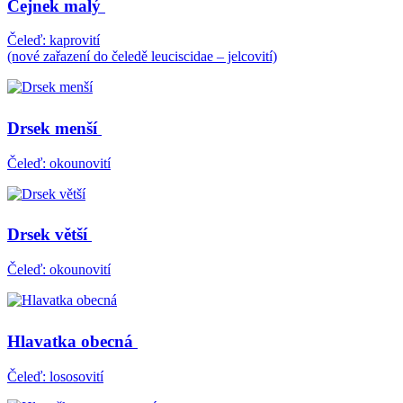
Cejnek malý
Čeleď: kaprovití
(nové zařazení do čeledě leuciscidae – jelcovití)
Drsek menší
Čeleď: okounovití
Drsek větší
Čeleď: okounovití
Hlavatka obecná
Čeleď: lososovití