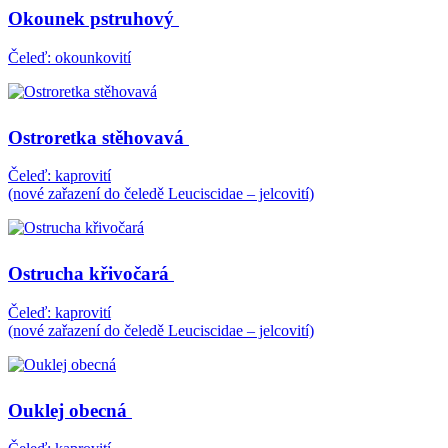
Okounek pstruhový
Čeleď: okounkovití
Ostroretka stěhovavá
Čeleď: kaprovití
(nové zařazení do čeledě Leuciscidae – jelcovití)
Ostrucha křivočará
Čeleď: kaprovití
(nové zařazení do čeledě Leuciscidae – jelcovití)
Ouklej obecná