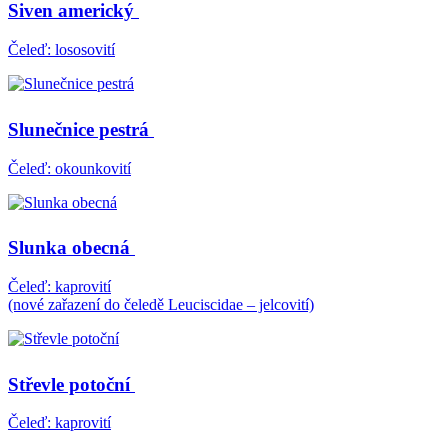
Siven americký
Čeleď: lososovití
Slunečnice pestrá
Čeleď: okounkovití
Slunka obecná
Čeleď: kaprovití
(nové zařazení do čeledě Leuciscidae – jelcovití)
Střevle potoční
Čeleď: kaprovití