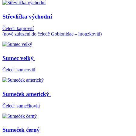
Střevlička východní
Čeleď: kaprovití
(nové zařazení do čeledě Gobionidae – hrouzkovití)
Sumec velký
Čeleď: sumcovití
Sumeček americký
Čeleď: sumečkovití
Sumeček černý