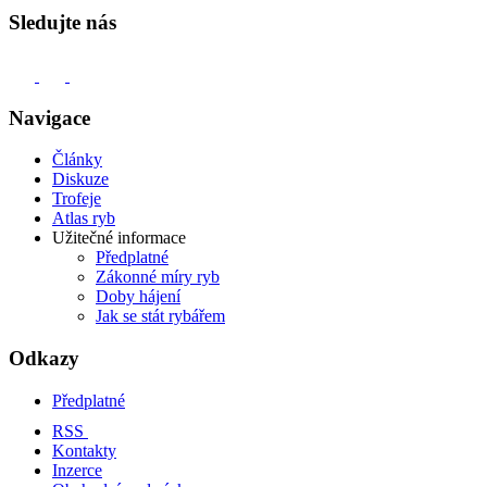
Sledujte nás
Navigace
Články
Diskuze
Trofeje
Atlas ryb
Užitečné informace
Předplatné
Zákonné míry ryb
Doby hájení
Jak se stát rybářem
Odkazy
Předplatné
RSS
Kontakty
Inzerce