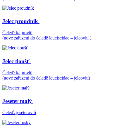
Jelec proudník
Čeleď: kaprovití
(nové zařazení do čeledě leuciscidae – jelcovití )
Jelec tloušť
Čeleď: kaprovití
(nové zařazení do čeledě leuciscidae – jelcovití)
Jeseter malý
Čeleď: jeseterovití