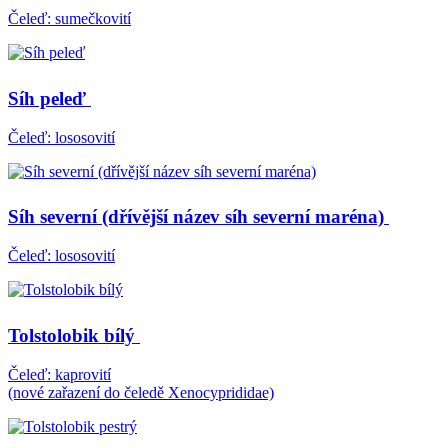
Čeleď: sumečkovití
Síh peleď
Čeleď: lososovití
Síh severní (dřívější název síh severní maréna)
Čeleď: lososovití
Tolstolobik bílý
Čeleď: kaprovití
(nové zařazení do čeledě Xenocyprididae)