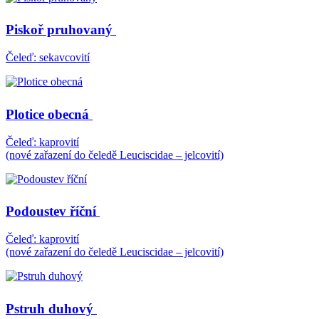
Piskoř pruhovaný
Čeleď: sekavcovití
Plotice obecná
Čeleď: kaprovití
(nové zařazení do čeledě Leuciscidae – jelcovití)
Podoustev říční
Čeleď: kaprovití
(nové zařazení do čeledě Leuciscidae – jelcovití)
Pstruh duhový