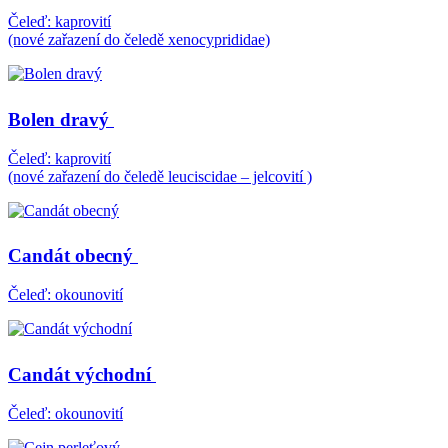
Čeleď: kaprovití
(nové zařazení do čeledě xenocyprididae)
Bolen dravý
Čeleď: kaprovití
(nové zařazení do čeledě leuciscidae – jelcovití )
Candát obecný
Čeleď: okounovití
Candát východní
Čeleď: okounovití