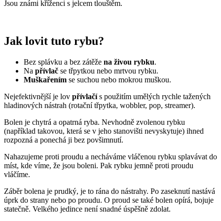
Jsou známi kříženci s jelcem tlouštěm.
Jak lovit tuto rybu?
Bez splávku a bez zátěže
na živou rybku
.
Na
přívlač
se třpytkou nebo mrtvou rybku.
Muškařením
se suchou nebo mokrou muškou.
Nejefektivnější je lov
přívlačí
s použitím umělých rychle tažených
hladinových nástrah (rotační třpytka, wobbler, pop, streamer).
Bolen je chytrá a opatrná ryba. Nevhodně zvolenou rybku
(například takovou, která se v jeho stanovišti nevyskytuje) ihned
rozpozná a ponechá ji bez povšimnutí.
Nahazujeme proti proudu a necháváme vláčenou rybku splavávat do
míst, kde víme, že jsou boleni. Pak rybku jemně proti proudu
vláčíme.
Záběr bolena je prudký, je to rána do nástrahy. Po zaseknutí nastává
úprk do strany nebo po proudu. O proud se také bolen opírá, bojuje
statečně. Velkého jedince není snadné úspěšně zdolat.