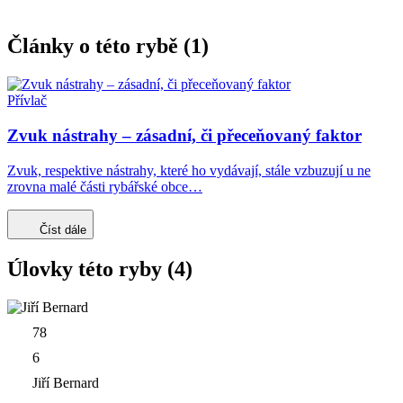
Články o této rybě (1)
Přívlač
Zvuk nástrahy – zásadní, či přeceňovaný faktor
Zvuk, respektive nástrahy, které ho vydávají, stále vzbuzují u ne
zrovna malé části rybářské obce…
Číst dále
Úlovky této ryby (4)
78
6
Jiří Bernard