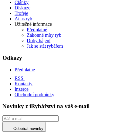
Články
Diskuze
Trofeje
Atlas ryb
Užitečné informace
Předplatné
Zákonné míry ryb
Doby hájení
Jak se stát rybářem
Odkazy
Předplatné
RSS
Kontakty
Inzerce
Obchodní podmínky
Novinky z iRybářství na váš e-mail
Odebírat novinky