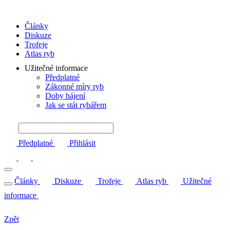
Články
Diskuze
Trofeje
Atlas ryb
Užitečné informace
Předplatné
Zákonné míry ryb
Doby hájení
Jak se stát rybářem
Předplatné
Přihlásit
Články
Diskuze
Trofeje
Atlas ryb
Užitečné
informace
Zpět