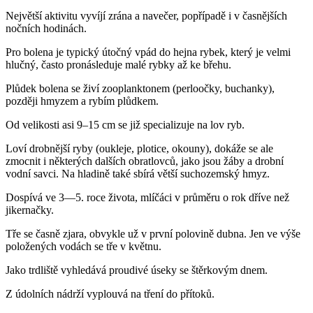
Největší aktivitu vyvíjí zrána a navečer, popřípadě i v časnějších
nočních hodinách.
Pro bolena je typický útočný vpád do hejna rybek, který je velmi
hlučný, často pronásleduje malé rybky až ke břehu.
Plůdek bolena se živí zooplanktonem (perloočky, buchanky),
později hmyzem a rybím plůdkem.
Od velikosti asi 9–15 cm se již specializuje na lov ryb.
Loví drobnější ryby (oukleje, plotice, okouny), dokáže se ale
zmocnit i některých dalších obratlovců, jako jsou žáby a drobní
vodní savci. Na hladině také sbírá větší suchozemský hmyz.
Dospívá ve 3—5. roce života, mlíčáci v průměru o rok dříve než
jikernačky.
Tře se časně zjara, obvykle už v první polovině dubna. Jen ve výše
položených vodách se tře v květnu.
Jako trdliště vyhledává proudivé úseky se štěrkovým dnem.
Z údolních nádrží vyplouvá na tření do přítoků.