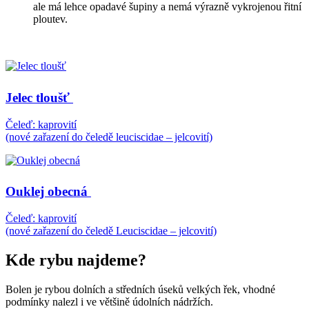
ale má lehce opadavé šupiny a nemá výrazně vykrojenou řitní
ploutev.
Jelec tloušť
Čeleď: kaprovití
(nové zařazení do čeledě leuciscidae – jelcovití)
Ouklej obecná
Čeleď: kaprovití
(nové zařazení do čeledě Leuciscidae – jelcovití)
Kde rybu najdeme?
Bolen je rybou dolních a středních úseků velkých řek, vhodné
podmínky nalezl i ve většině údolních nádržích.