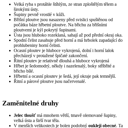
Velká ryba s protáhle štíhlým, ze stran zploštělým tělem a
širokými ústy.
Šupiny pevně vrostlé v kůži.
Břišní ploutve jsou nasazeny před svislici spuštěnou od
počátku báze hřbetní ploutve. Na břichu za břišními
ploutvemi je kýl pokrytý šupinami.
Ústa jsou hluboko rozeklaná, sahají až pod přední okraj oka.
Spodní čelist zasahuje před horní a má hrbolek zapadající do
prohlubeniny horní čelisti.
Ocasní ploutev je hluboce vykrojená, dolní i horní lalok
přecházejí v protažené špičaté zakončení.
Řitní ploutev je relativně dlouhá a hluboce vykrojená
Hřbet je šedomodrý, někdy i nazelenalý, boky stříbřité a
břicho bílé.
Hřbetní a ocasní ploutev je šedá, její okraje pak temnější.
Řitní a párové ploutve jsou načervenalé.
Zaměnitelné druhy
Jelec tloušť
má mnohem větší, tmavě olemované šupiny,
velká ústa a širší tvar těla.
V menších velikostech je bolen podobný
oukleji obecné
. Ta