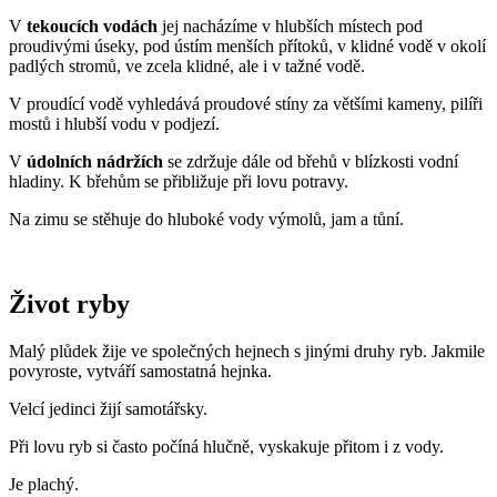
V
tekoucích vodách
jej nacházíme v hlubších místech pod
proudivými úseky, pod ústím menších přítoků, v klidné vodě v okolí
padlých stromů, ve zcela klidné, ale i v tažné vodě.
V proudící vodě vyhledává proudové stíny za většími kameny, pilíři
mostů i hlubší vodu v podjezí.
V
údolních nádržích
se zdržuje dále od břehů v blízkosti vodní
hladiny. K břehům se přibližuje při lovu potravy.
Na zimu se stěhuje do hluboké vody výmolů, jam a tůní.
Život ryby
Malý plůdek žije ve společných hejnech s jinými druhy ryb. Jakmile
povyroste, vytváří samostatná hejnka.
Velcí jedinci žijí samotářsky.
Při lovu ryb si často počíná hlučně, vyskakuje přitom i z vody.
Je plachý.