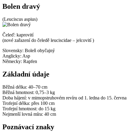
Bolen dravý
(Leuciscus aspius)
Čeleď: kaprovití
(nové zařazení do čeledě leuciscidae – jelcovití )
Slovensky:
Boleň obyčajný
Anglicky:
Asp
Německy:
Rapfen
Základní údaje
Běžná délka:
40–70 cm
Běžná hmotnost:
0,75–3 kg
Doba hájení:
v mimopstruhovém revíru od 1. ledna do 15. června
Trofejní délka:
přes 100 cm
Trofejní hmotnost:
do 15 kg
Nejmenší lovná míra:
40 cm
Poznávací znaky