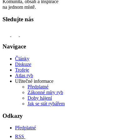
Komunita, obsah a inspirace
na jednom místě.
Sledujte nás
Navigace
Články
Diskuze
Trofeje
Atlas ryb
Užitečné informace
Předplatné
Zákonné míry ryb
Doby hájení
Jak se stát rybářem
Odkazy
Předplatné
RSS