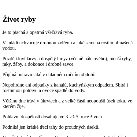
Život ryby
Je to plachá a opatrná všežravá ryba.
V mládí uchvacuje drobnou zvířenu a také semena rostlin přinášená
vodou.
Později loví larvy a dospělý hmyz (včetně náletového), menší ryby,
raky, žáby, a dokonce i drobné savce.
Přijímá potravu také v chladném ročním období.
Nepohrdne ani odpadky z kanálů, kuchyňským odpadem. Sbírá i
rostlinnou potravu a ovoce spadlé do vody.
Většinu dne tráví v úkrytech a z velké části neopouští úsek toku, ve
kterém žije.
Pohlavní dospělosti dosahuje ve 3. až 5. roce života.
Podniká jen krátké třecí tahy do proudných úseků.