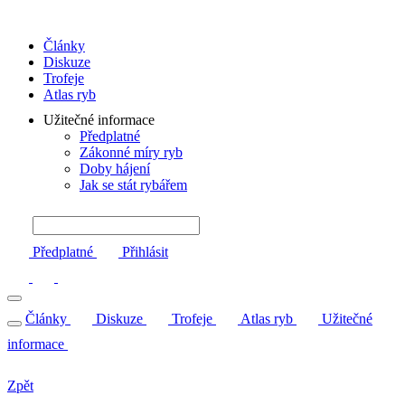
Články
Diskuze
Trofeje
Atlas ryb
Užitečné informace
Předplatné
Zákonné míry ryb
Doby hájení
Jak se stát rybářem
Předplatné
Přihlásit
Články
Diskuze
Trofeje
Atlas ryb
Užitečné
informace
Zpět