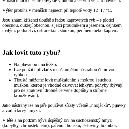
V našich tocích se tře obvykle v dubnu a červnu ve 2–4 dávkách.
Výtěr probíhá v menších hejnech při teplotě vody 12–17 °C.
Jsou známi kříženci tlouště s řadou kaprovitých ryb – s ploticí
obecnou, ouklejí obecnou, s jelci proudníkem a jesenem, cejnkem
malým, podouství, ostroretkou, slunkou, perlínem nebo kaprem.
Jak lovit tuto rybu?
Na plavanou i na těžko.
Lze použít i přívlač s menší umělou nástrahou či mrtvou
rybkou.
Tlouště můžeme lovit muškařením s mokrou i suchou
muškou, kterou je vhodné oživovat lehkými pohyby (bývají
pro ně atraktivní drobné červené doplňky a stříbrné
kroužkování).
Jako nástrahy lze na jaře používat žížaly včetně „hnojáčků“, pijavky
a vodní larvy hmyzu.
V létě a na podzim bývá úspěšný lov na suchozemský hmyz
(kobylky, chroustek letní), pařenou housku, těstoviny, brambor,