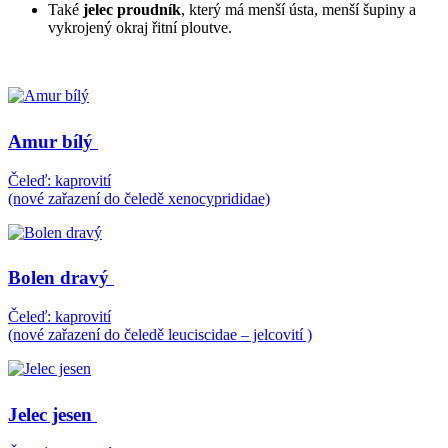
Také
jelec proudník
, který má menší ústa, menší šupiny a
vykrojený okraj řitní ploutve.
Amur bílý
Čeleď: kaprovití
(nové zařazení do čeledě xenocyprididae)
Bolen dravý
Čeleď: kaprovití
(nové zařazení do čeledě leuciscidae – jelcovití )
Jelec jesen