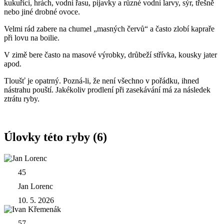
kukuřici, hrách, vodní řasu, pijavky a různé vodní larvy, sýr, třešně
nebo jiné drobné ovoce.
Velmi rád zabere na chumel „masných červů“ a často zlobí kapraře
při lovu na boilie.
V zimě bere často na masové výrobky, drůbeží střívka, kousky jater
apod.
Tloušť je opatrný. Pozná-li, že není všechno v pořádku, ihned
nástrahu pouští. Jakékoliv prodlení při zasekávání má za následek
ztrátu ryby.
Úlovky této ryby (6)
45
Jan Lorenc
10. 5. 2026
57