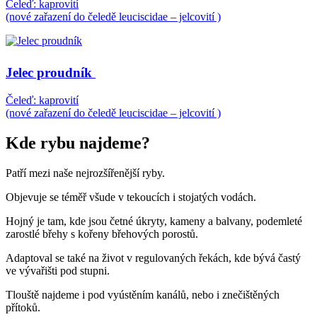
Čeleď: kaprovití
(nové zařazení do čeledě leuciscidae – jelcovití )
Jelec proudník
Čeleď: kaprovití
(nové zařazení do čeledě leuciscidae – jelcovití )
Kde rybu najdeme?
Patří mezi naše nejrozšířenější ryby.
Objevuje se téměř všude v tekoucích i stojatých vodách.
Hojný je tam, kde jsou četné úkryty, kameny a balvany, podemleté
zarostlé břehy s kořeny břehových porostů.
Adaptoval se také na život v regulovaných řekách, kde bývá častý
ve vývařišti pod stupni.
Tlouště najdeme i pod vyústěním kanálů, nebo i znečištěných
přítoků.