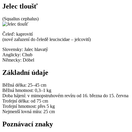
Jelec tloušť
(Squalius cephalus)
Čeleď: kaprovití
(nové zařazení do čeledě leuciscidae – jelcovití)
Slovensky:
Jalec hlavatý
Anglicky:
Chub
Německy:
Döbel
Základní údaje
Běžná délka:
25–45 cm
Běžná hmotnost:
0,3–1 kg
Doba hájení:
v mimopstruhovém revíru od 16. března do 15. června
Trofejní délka:
od 75 cm
Trofejní hmotnost:
přes 5 kg
Nejmenší lovná míra:
25 cm
Poznávací znaky