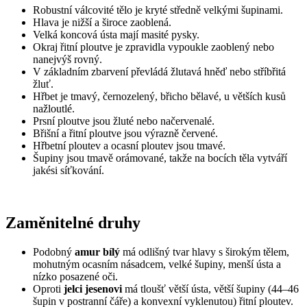
Robustní válcovité tělo je kryté středně velkými šupinami.
Hlava je nižší a široce zaoblená.
Velká koncová ústa mají masité pysky.
Okraj řitní ploutve je zpravidla vypoukle zaoblený nebo
nanejvýš rovný.
V základním zbarvení převládá žlutavá hněď nebo stříbřitá
žluť.
Hřbet je tmavý, černozelený, břicho bělavé, u větších kusů
nažloutlé.
Prsní ploutve jsou žluté nebo načervenalé.
Břišní a řitní ploutve jsou výrazně červené.
Hřbetní ploutev a ocasní ploutev jsou tmavé.
Šupiny jsou tmavě orámované, takže na bocích těla vytváří
jakési síťkování.
Zaměnitelné druhy
Podobný
amur bílý
má odlišný tvar hlavy s širokým tělem,
mohutným ocasním násadcem, velké šupiny, menší ústa a
nízko posazené oči.
Oproti
jelci jesenovi
má tloušť větší ústa, větší šupiny (44–46
šupin v postranní čáře) a konvexní vyklenutou) řitní ploutev.