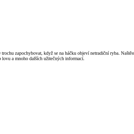
ochu zapochybovat, když se na háčku objeví netradiční ryba. Naštěstí j
ob lovu a mnoho dalších užitečných informací.