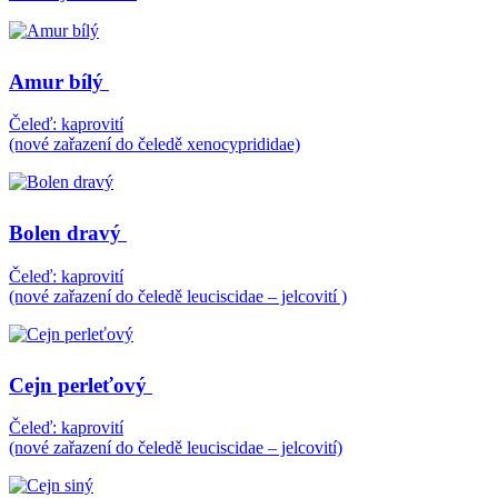
Amur bílý
Čeleď: kaprovití
(nové zařazení do čeledě xenocyprididae)
Bolen dravý
Čeleď: kaprovití
(nové zařazení do čeledě leuciscidae – jelcovití )
Cejn perleťový
Čeleď: kaprovití
(nové zařazení do čeledě leuciscidae – jelcovití)