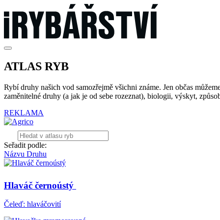
ATLAS RYB
Rybí druhy našich vod samozřejmě všichni známe. Jen občas můžeme tr
zaměnitelné druhy (a jak je od sebe rozeznat), biologii, výskyt, způs
REKLAMA
Seřadit podle:
Názvu
Druhu
Hlaváč černoústý
Čeleď: hlaváčovití