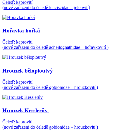
Čeleď: kaprovití
(nové zařazení do čeledě leuciscidae – jelcovití)
Hořavka hořká
Čeleď: kaprovití
(nové zařazení do čeledě acheilognathidae – hořavkovití )
Hrouzek běloploutvý
Čeleď: kaprovití
(nové zařazení do čeledě gobionidae – hrouzkovití )
Hrouzek Kesslerův
Čeleď: kaprovití
(nové zařazení do čeledě gobionidae – hrouzkovití )