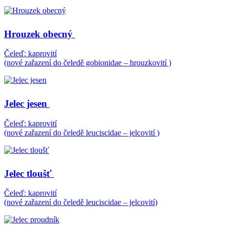
Hrouzek obecný
Čeleď: kaprovití
(nové zařazení do čeledě gobionidae – hrouzkovití )
Jelec jesen
Čeleď: kaprovití
(nové zařazení do čeledě leuciscidae – jelcovití )
Jelec tloušť
Čeleď: kaprovití
(nové zařazení do čeledě leuciscidae – jelcovití)