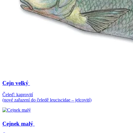
Cejn velký
Čeleď: kaprovití
(nové zařazení do čeledě leuciscidae – jelcovití)
Cejnek malý