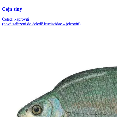
Cejn siný
Čeleď: kaprovití
(nové zařazení do čeledě leuciscidae – jelcovití)