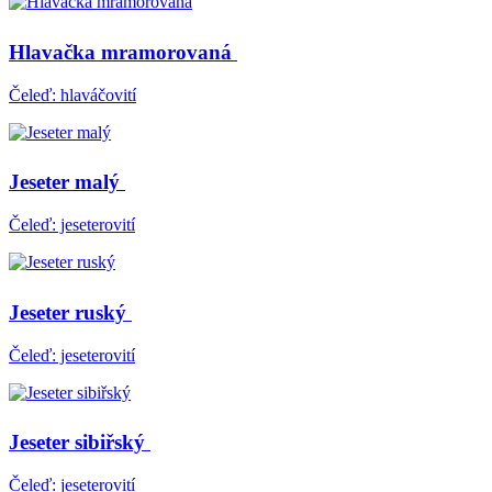
Hlavačka mramorovaná
Čeleď: hlaváčovití
Jeseter malý
Čeleď: jeseterovití
Jeseter ruský
Čeleď: jeseterovití
Jeseter sibiřský
Čeleď: jeseterovití