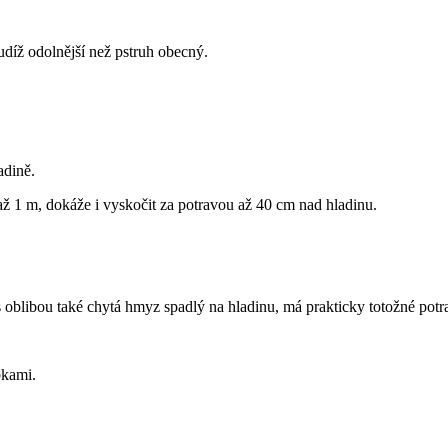
tudíž odolnější než pstruh obecný.
adině.
až 1 m, dokáže i vyskočit za potravou až 40 cm nad hladinu.
 s oblibou také chytá hmyz spadlý na hladinu, má prakticky totožné po
bkami.