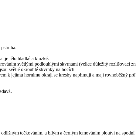
 pstruha.
 je tělo hladké a kluzké.
rováním světlými podlouhlými skvrnami (velice důležitý rozlišovací zn
jsou světlé okrouhlé skvrnky na bocích.
rem k jejímu hornímu okraji se kresby napřimují a mají rovnoběžný prů
šedavá.
, odlišným tečkováním, a bílým a černým lemováním ploutví na spodní čá