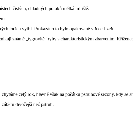
ístech čistých, chladných potoků mělká trdliště.
em.
ých tocích vytřít. Prokázáno to bylo opakovaně v řece Jizeře.
znikají známé „tygrovité“ ryby s charakteristickým zbarvením. Křížene
hytáme celý rok, hlavně však na počátku pstruhové sezony, kdy se sive
 záběru divočejší než pstruh.