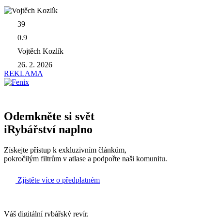
39
0.9
Vojtěch Kozlík
26. 2. 2026
REKLAMA
Odemkněte si svět
iRybářství naplno
Získejte přístup k exkluzivním článkům,
pokročilým filtrům v atlase a podpořte naši komunitu.
Zjistěte více o předplatném
Váš digitální rybářský revír.