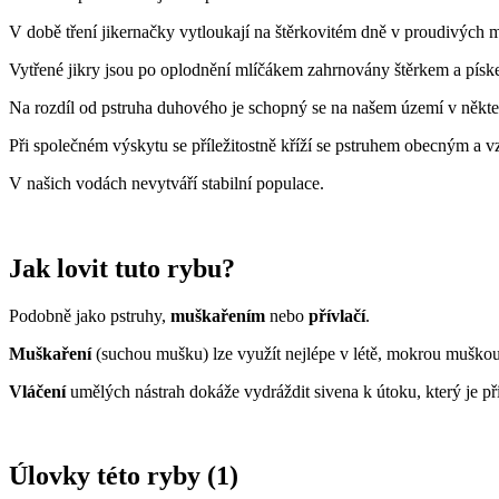
V době tření jikernačky vytloukají na štěrkovitém dně v proudivých m
Vytřené jikry jsou po oplodnění mlíčákem zahrnovány štěrkem a písk
Na rozdíl od pstruha duhového je schopný se na našem území v někter
Při společném výskytu se příležitostně kříží se pstruhem obecným a v
V našich vodách nevytváří stabilní populace.
Jak lovit tuto rybu?
Podobně jako pstruhy,
muškařením
nebo
přívlačí
.
Muškaření
(suchou mušku) lze využít nejlépe v létě, mokrou muškou c
Vláčení
umělých nástrah dokáže vydráždit sivena k útoku, který je při
Úlovky této ryby (1)