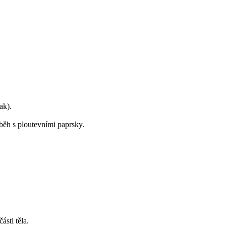
ak).
běh s ploutevními paprsky.
sti těla.