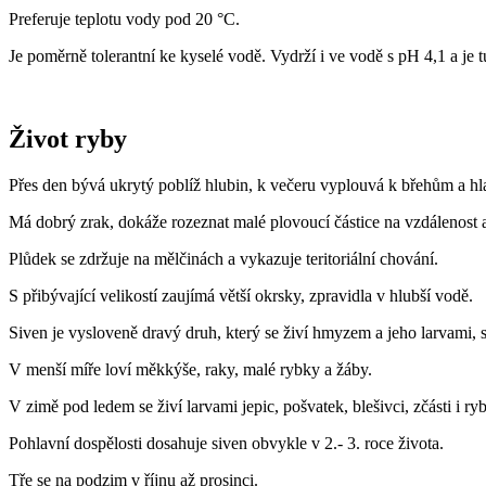
Preferuje teplotu vody pod 20 °C.
Je poměrně tolerantní ke kyselé vodě. Vydrží i ve vodě s pH 4,1 a je 
Život ryby
Přes den bývá ukrytý poblíž hlubin, k večeru vyplouvá k břehům a hl
Má dobrý zrak, dokáže rozeznat malé plovoucí částice na vzdálenost 
Plůdek se zdržuje na mělčinách a vykazuje teritoriální chování.
S přibývající velikostí zaujímá větší okrsky, zpravidla v hlubší vodě.
Siven je vysloveně dravý druh, který se živí hmyzem a jeho larvami,
V menší míře loví měkkýše, raky, malé rybky a žáby.
V zimě pod ledem se živí larvami jepic, pošvatek, blešivci, zčásti i ry
Pohlavní dospělosti dosahuje siven obvykle v 2.- 3. roce života.
Tře se na podzim v říjnu až prosinci.