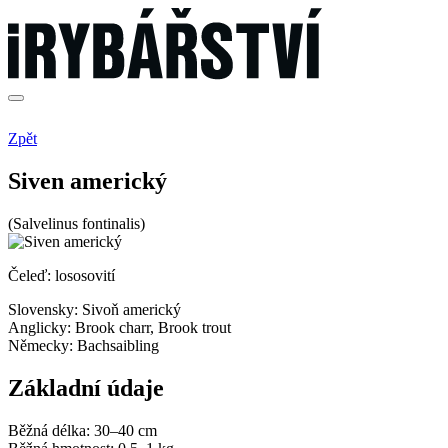
Zpět
Siven americký
(Salvelinus fontinalis)
Čeleď: lososovití
Slovensky:
Sivoň americký
Anglicky:
Brook charr, Brook trout
Německy:
Bachsaibling
Základní údaje
Běžná délka:
30–40 cm