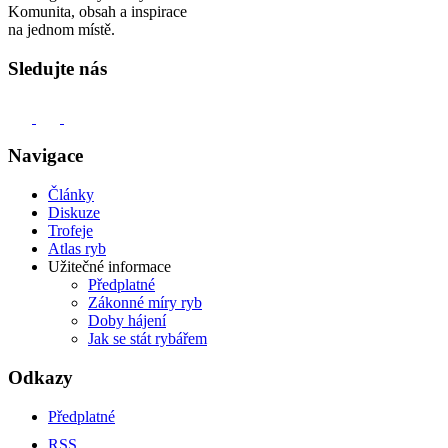
Komunita, obsah a inspirace
na jednom místě.
Sledujte nás
Navigace
Články
Diskuze
Trofeje
Atlas ryb
Užitečné informace
Předplatné
Zákonné míry ryb
Doby hájení
Jak se stát rybářem
Odkazy
Předplatné
RSS