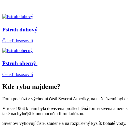
Pstruh duhový
Čeleď: lososovití
Pstruh obecný
Čeleď: lososovití
Kde rybu najdeme?
Druh pochází z východní části Severní Ameriky, na naše území byl d
V roce 1964 k nám byla dovezena prošlechtěná forma sivena amerického
také náchylnější k onemocnění furunkulózou.
Sivenovi vyhovují čisté, studené a na rozpuštěný kyslík bohaté vody.