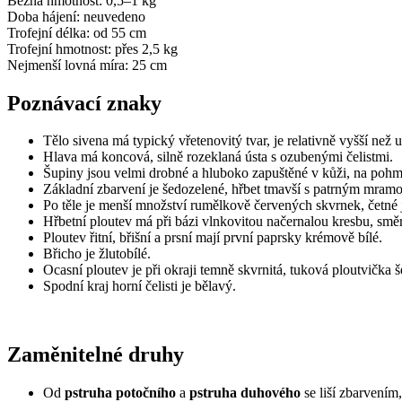
Běžná hmotnost:
0,5–1 kg
Doba hájení:
neuvedeno
Trofejní délka:
od 55 cm
Trofejní hmotnost:
přes 2,5 kg
Nejmenší lovná míra:
25 cm
Poznávací znaky
Tělo sivena má typický vřetenovitý tvar, je relativně vyšší než u
Hlava má koncová, silně rozeklaná ústa s ozubenými čelistmi.
Šupiny jsou velmi drobné a hluboko zapuštěné v kůži, na pohmat
Základní zbarvení je šedozelené, hřbet tmavší s patrným mramo
Po těle je menší množství rumělkově červených skvrnek, četné 
Hřbetní ploutev má při bázi vlnkovitou načernalou kresbu, smě
Ploutev řitní, břišní a prsní mají první paprsky krémově bílé.
Břicho je žlutobílé.
Ocasní ploutev je při okraji temně skvrnitá, tuková ploutvička 
Spodní kraj horní čelisti je bělavý.
Zaměnitelné druhy
Od
pstruha potočního
a
pstruha
duhového
se liší zbarvením