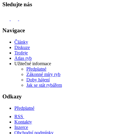
Sledujte nás
Navigace
Články
Diskuze
Trofeje
Atlas ryb
Užitečné informace
Předplatné
Zákonné míry ryb
Doby hájení
Jak se stát rybářem
Odkazy
Předplatné
RSS
Kontakty
Inzerce
Obchodní podmínky