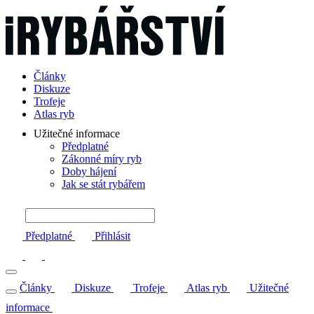
Články
Diskuze
Trofeje
Atlas ryb
Užitečné informace
Předplatné
Zákonné míry ryb
Doby hájení
Jak se stát rybářem
Předplatné
Přihlásit
Články
Diskuze
Trofeje
Atlas ryb
Užitečné
informace