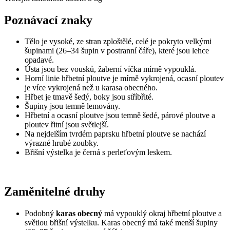
Poznávací znaky
Tělo je vysoké, ze stran zploštělé, celé je pokryto velkými
šupinami (26–34 šupin v postranní čáře), které jsou lehce
opadavé.
Ústa jsou bez vousků, žaberní víčka mírně vypouklá.
Horní linie hřbetní ploutve je mírně vykrojená, ocasní ploutev
je více vykrojená než u karasa obecného.
Hřbet je tmavě šedý, boky jsou stříbřité.
Šupiny jsou temně lemovány.
Hřbetní a ocasní ploutve jsou temně šedé, párové ploutve a
ploutev řitní jsou světlejší.
Na nejdelším tvrdém paprsku hřbetní ploutve se nachází
výrazné hrubé zoubky.
Břišní výstelka je černá s perleťovým leskem.
Zaměnitelné druhy
Podobný
karas obecný
má vypouklý okraj hřbetní ploutve a
světlou břišní výstelku. Karas obecný má také menší šupiny