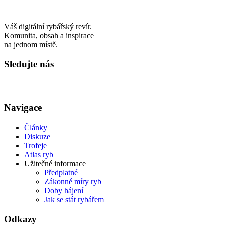
Váš digitální rybářský revír.
Komunita, obsah a inspirace
na jednom místě.
Sledujte nás
Navigace
Články
Diskuze
Trofeje
Atlas ryb
Užitečné informace
Předplatné
Zákonné míry ryb
Doby hájení
Jak se stát rybářem
Odkazy