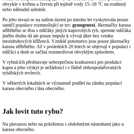
obvykle v květnu a červnu při teplotě vody 15–18 °C na rostlinný
nebo náhradní substrát.
Po jeho invazi se na našem území po mnoho let vyskytovala pouze
samičí populace rozmnožující se tzv.
gynogenezí
. Jikernačky karasa
stříbřitého se třou s mlíčáky jiných kaprovitých ryb, spermie mlíčáka
jiného druhu dá ale pouze impulz k vývoji jiker bez vzniku
mezidruhových kříženců. Vzniklé potomstvo jsou pouze jikernačky
karasa stříbřitého. Až v posledních 20 letech se objevují v populaci i
mlíčáci a druh se začíná rozmnožovat obvyklým způsobem.
V rybnících představuje nebezpečnou konkurenci pro produkci
kapra a jeho výskyt je nežádoucí i v řádně obhospodařovaných
rybářských revírech.
V některých lokalitách se významně podílel na zániku populací
karasa obecného i lína obecného.
Jak lovit tuto rybu?
Na plavanou nebo na položenou s obdobnými nástrahami jako u
karasa obecného.