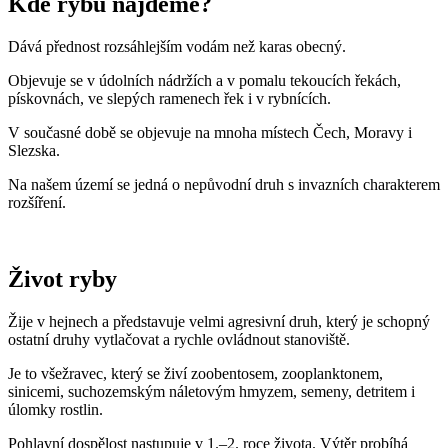
Kde rybu najdeme?
Dává přednost rozsáhlejším vodám než karas obecný.
Objevuje se v údolních nádržích a v pomalu tekoucích řekách,
pískovnách, ve slepých ramenech řek i v rybnících.
V současné době se objevuje na mnoha místech Čech, Moravy i
Slezska.
Na našem území se jedná o nepůvodní druh s invazních charakterem
rozšíření.
Život ryby
Žije v hejnech a představuje velmi agresivní druh, který je schopný
ostatní druhy vytlačovat a rychle ovládnout stanoviště.
Je to všežravec, který se živí zoobentosem, zooplanktonem,
sinicemi, suchozemským náletovým hmyzem, semeny, detritem i
úlomky rostlin.
Pohlavní dospělost nastupuje v 1.–2. roce života. Výtěr probíhá