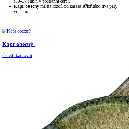
(30–37 šupin v postranní čáře).
Kapr obecný
má na rozdíl od karasa stříbřitého dva páry
vousků.
Kapr obecný
Čeleď: kaprovití