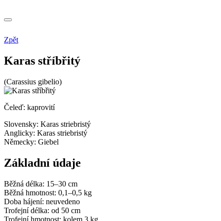
Zpět
Karas stříbřitý
(Carassius gibelio)
Čeleď: kaprovití
Slovensky:
Karas striebristý
Anglicky:
Karas striebristý
Německy:
Giebel
Základní údaje
Běžná délka:
15–30 cm
Běžná hmotnost:
0,1–0,5 kg
Doba hájení:
neuvedeno
Trofejní délka:
od 50 cm
Trofejní hmotnost:
kolem 3 kg