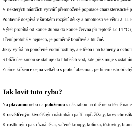
V některých nádržích vytváří přemnožené populace charakteristické
Pohlavně dospívá v širokém rozpětí délky a hmotnosti ve věku 2–11 l
Výtěr probíhá od konce dubna do konce června při teplotě 12-14 °C
Tření probíhá v hejnech, je poměrně bouřlivé a hlučné.
Jikry vytírá na ponořené vodní rostliny, ale třeba i na kameny a ochotně
S blížící se zimou se stahuje do hlubších vod, kde přezimuje s ostatn
Známe křížence cejna velkého s ploticí obecnou, perlínem ostrobřic
Jak lovit tuto rybu?
Na
plavanou
nebo na
položenou
s nástrahou na dně nebo těsně nad
K osvědčeným živočišným nástrahám patří např. žížaly, larvy chrostí
K rostlinným pak různá těsta, vařené kroupy, kolínka, těstoviny, bra