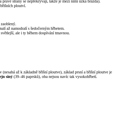
a pravé strany se nepřekrývají, takže je mezi nimi úzká brázda).
břišních ploutví.
 zaoblený.
lenalí až namodralí s šedočerným hřbetem.
světlejší, ale i ty během dospívání tmavnou.
tev (nesahá až k základně břišní ploutve), základ prsní a břišní ploutve j
ejn siný
(39–46 paprsků), oba nejsou navíc tak vysokohřbetí.