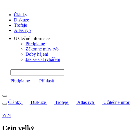
Články
Diskuze
Trofeje
Atlas ryb
Užitečné informace
Předplatné
Zákonné míry ryb
Doby hájení
Jak se stát rybářem
Předplatné
Přihlásit
Články
Diskuze
Trofeje
Atlas ryb
Užitečné info
Zpět
Cejn velký