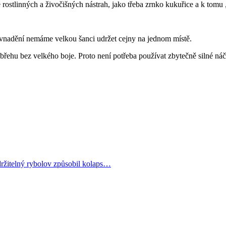
ostlinných a živočišných nástrah, jako třeba zrnko kukuřice a k tomu 
o vnadění nemáme velkou šanci udržet cejny na jednom místě.
břehu bez velkého boje. Proto není potřeba používat zbytečně silné náč
ržitelný rybolov způsobil kolaps…