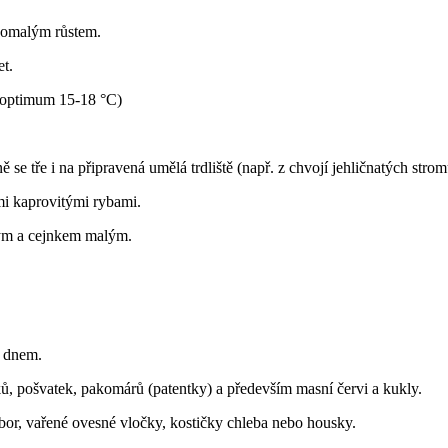
 pomalým růstem.
et.
 (optimum 15-18 °C)
 se tře i na připravená umělá trdliště (např. z chvojí jehličnatých strom
ími kaprovitými rybami.
hým a cejnkem malým.
e dnem.
ků, pošvatek, pakomárů (patentky) a především masní červi a kukly.
mbor, vařené ovesné vločky, kostičky chleba nebo housky.