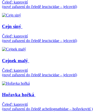
Čeleď: kaprovití
(nové zařazení do čeledě leuciscidae – jelcovití)
Cejn siný
Čeleď: kaprovití
(nové zařazení do čeledě leuciscidae – jelcovití)
Cejnek malý
Čeleď: kaprovití
(nové zařazení do čeledě leuciscidae – jelcovití)
Hořavka hořká
Čeleď: kaprovití
(nové zařazení do čeledě acheilognathidae – hořavkovití )