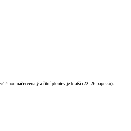
e většinou načervenalý a řitní ploutev je kratší (22–26 paprsků).