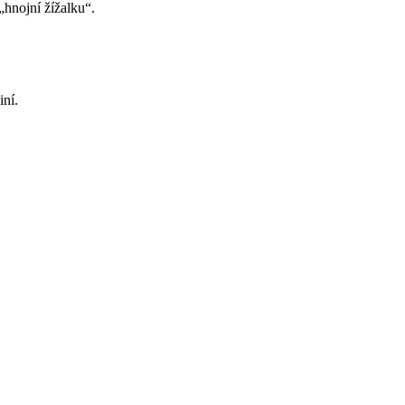
„hnojní žížalku“.
iní.