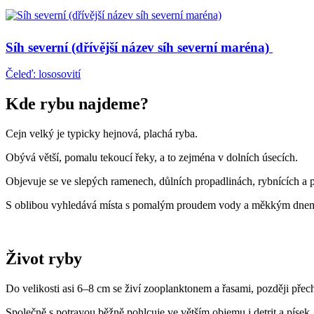
Síh severní (dřívější název síh severní maréna)
Čeleď: lososovití
Kde rybu najdeme?
Cejn velký je typicky hejnová, plachá ryba.
Obývá větší, pomalu tekoucí řeky, a to zejména v dolních úsecích.
Objevuje se ve slepých ramenech, důlních propadlinách, rybnících a
S oblibou vyhledává místa s pomalým proudem vody a měkkým dnem, 
Život ryby
Do velikosti asi 6–8 cm se živí zooplanktonem a řasami, později pře
Společně s potravou běžně pohlcuje ve větším objemu i detrit a písek.