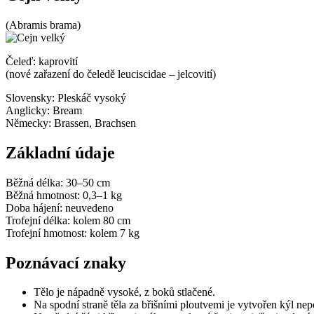
(Abramis brama)
Čeleď: kaprovití
(nové zařazení do čeledě leuciscidae – jelcovití)
Slovensky:
Pleskáč vysoký
Anglicky:
Bream
Německy:
Brassen, Brachsen
Základní údaje
Běžná délka:
30–50 cm
Běžná hmotnost:
0,3–1 kg
Doba hájení:
neuvedeno
Trofejní délka:
kolem 80 cm
Trofejní hmotnost:
kolem 7 kg
Poznávací znaky
Tělo je nápadně vysoké, z boků stlačené.
Na spodní straně těla za břišními ploutvemi je vytvořen kýl ne