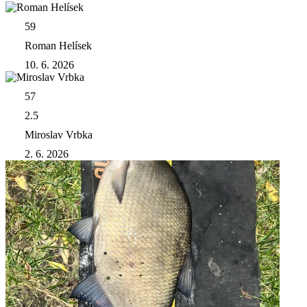
59
Roman Helísek
10. 6. 2026
57
2.5
Miroslav Vrbka
2. 6. 2026