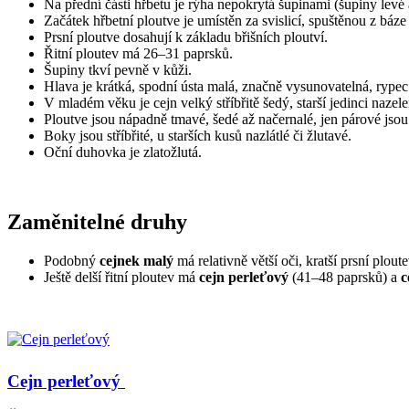
Na přední části hřbetu je rýha nepokrytá šupinami (šupiny levé 
Začátek hřbetní ploutve je umístěn za svislicí, spuštěnou z báze 
Prsní ploutve dosahují k základu břišních ploutví.
Řitní ploutev má 26–31 paprsků.
Šupiny tkví pevně v kůži.
Hlava je krátká, spodní ústa malá, značně vysunovatelná, rypec
V mladém věku je cejn velký stříbřitě šedý, starší jedinci naze
Ploutve jsou nápadně tmavé, šedé až načernalé, jen párové jsou 
Boky jsou stříbřité, u starších kusů nazlátlé či žlutavé.
Oční duhovka je zlatožlutá.
Zaměnitelné druhy
Podobný
cejnek malý
má relativně větší oči, kratší prsní plou
Ještě delší řitní ploutev má
cejn perleťový
(41–48 paprsků) a
c
Cejn perleťový