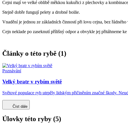
Cejni mají ve velké oblibě měkkou kukuřici z plechovky a kombinace r
Stejně dobře fungují pelety a drobné boilie.
Vnadění je jednou ze základních činností při lovu cejna, bez řádnéh
Cejn neklade po zaseknutí přílišný odpor a obvykle jej přitáhneme ke 
Články o této rybě (1)
Poznávání
Velký bratr v rybím světě
Světové populace ryb utrpěly lidským přičiněním značné škody. Neud
Číst dále
Úlovky této ryby (5)