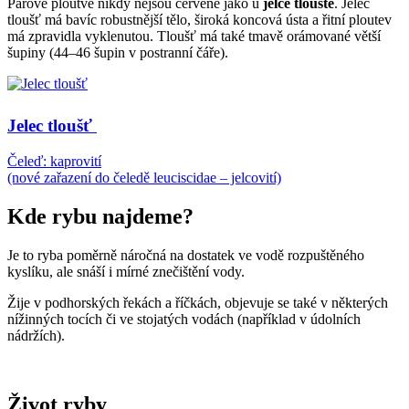
Párové ploutve nikdy nejsou červené jako u
jelce tlouště
. Jelec
tloušť má bavíc robustnější tělo, široká koncová ústa a řitní ploutev
má zpravidla vyklenutou. Tloušť má také tmavě orámované větší
šupiny (44–46 šupin v postranní čáře).
Jelec tloušť
Čeleď: kaprovití
(nové zařazení do čeledě leuciscidae – jelcovití)
Kde rybu najdeme?
Je to ryba poměrně náročná na dostatek ve vodě rozpuštěného
kyslíku, ale snáší i mírné znečištění vody.
Žije v podhorských řekách a říčkách, objevuje se také v některých
nížinných tocích či ve stojatých vodách (například v údolních
nádržích).
Život ryby