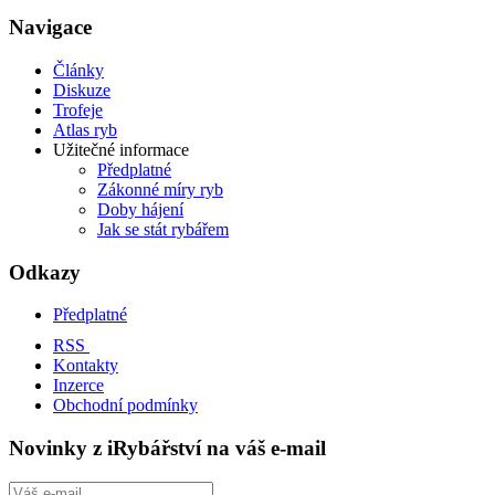
Navigace
Články
Diskuze
Trofeje
Atlas ryb
Užitečné informace
Předplatné
Zákonné míry ryb
Doby hájení
Jak se stát rybářem
Odkazy
Předplatné
RSS
Kontakty
Inzerce
Obchodní podmínky
Novinky z iRybářství na váš e-mail