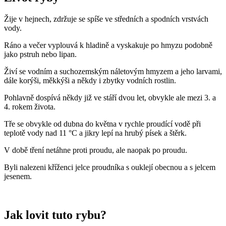
Žije v hejnech, zdržuje se spíše ve středních a spodních vrstvách
vody.
Ráno a večer vyplouvá k hladině a vyskakuje po hmyzu podobně
jako pstruh nebo lipan.
Živí se vodním a suchozemským náletovým hmyzem a jeho larvami,
dále korýši, měkkýši a někdy i zbytky vodních rostlin.
Pohlavně dospívá někdy již ve stáří dvou let, obvykle ale mezi 3. a
4. rokem života.
Tře se obvykle od dubna do května v rychle proudící vodě při
teplotě vody nad 11 °C a jikry lepí na hrubý písek a štěrk.
V době tření netáhne proti proudu, ale naopak po proudu.
Byli nalezeni kříženci jelce proudníka s ouklejí obecnou a s jelcem
jesenem.
Jak lovit tuto rybu?