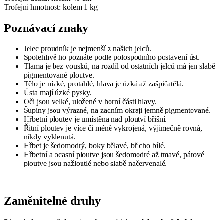
Trofejní hmotnost:
kolem 1 kg
Poznávací znaky
Jelec proudník je nejmenší z našich jelců.
Spolehlivě ho poznáte podle polospodního postavení úst.
Tlama je bez vousků, na rozdíl od ostatních jelců má jen slabě
pigmentované ploutve.
Tělo je nízké, protáhlé, hlava je úzká až zašpičatělá.
Ústa mají úzké pysky.
Oči jsou velké, uložené v horní části hlavy.
Šupiny jsou výrazné, na zadním okraji jemně pigmentované.
Hřbetní ploutev je umístěna nad ploutví břišní.
Řitní ploutev je více či méně vykrojená, výjimečně rovná,
nikdy vyklenutá.
Hřbet je šedomodrý, boky bělavé, břicho bílé.
Hřbetní a ocasní ploutve jsou šedomodré až tmavé, párové
ploutve jsou nažloutlé nebo slabě načervenalé.
Zaměnitelné druhy