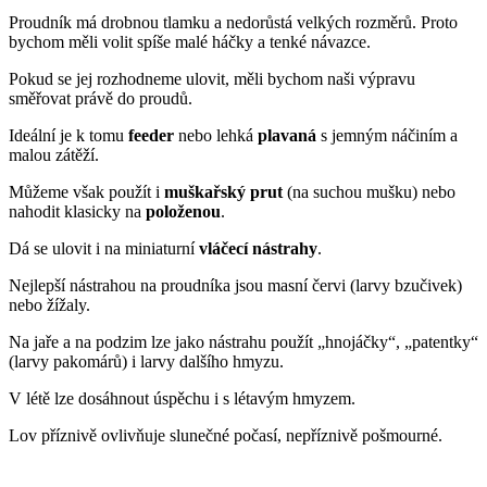
Proudník má drobnou tlamku a nedorůstá velkých rozměrů. Proto
bychom měli volit spíše malé háčky a tenké návazce.
Pokud se jej rozhodneme ulovit, měli bychom naši výpravu
směřovat právě do proudů.
Ideální je k tomu
feeder
nebo lehká
plavaná
s jemným náčiním a
malou zátěží.
Můžeme však použít i
muškařský prut
(na suchou mušku) nebo
nahodit klasicky na
položenou
.
Dá se ulovit i na miniaturní
vláčecí nástrahy
.
Nejlepší nástrahou na proudníka jsou masní červi (larvy bzučivek)
nebo žížaly.
Na jaře a na podzim lze jako nástrahu použít „hnojáčky“, „patentky“
(larvy pakomárů) i larvy dalšího hmyzu.
V létě lze dosáhnout úspěchu i s létavým hmyzem.
Lov příznivě ovlivňuje slunečné počasí, nepříznivě pošmourné.