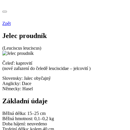
Zpět
Jelec proudník
(Leuciscus leuciscus)
Čeleď: kaprovití
(nové zařazení do čeledě leuciscidae – jelcovití )
Slovensky:
Jalec obyčajný
Anglicky:
Dace
Německy:
Hasel
Základní údaje
Běžná délka:
15–25 cm
Běžná hmotnost:
0,1–0,2 kg
Doba hájení:
neuvedeno
Trofejní délka:
kolem 40 cm