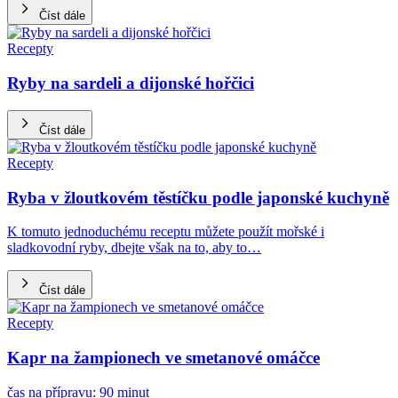
Číst dále
Recepty
Ryby na sardeli a dijonské hořčici
Číst dále
Recepty
Ryba v žloutkovém těstíčku podle japonské kuchyně
K tomuto jednoduchému receptu můžete použít mořské i
sladkovodní ryby, dbejte však na to, aby to…
Číst dále
Recepty
Kapr na žampionech ve smetanové omáčce
čas na přípravu: 90 minut