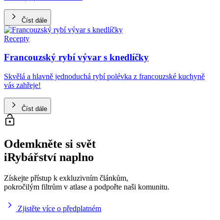
Číst dále
Recepty
Francouzský rybí vývar s knedlíčky
Skvělá a hlavně jednoduchá rybí polévka z francouzské kuchyně
vás zahřeje!
Číst dále
Odemkněte si svět
iRybářství naplno
Získejte přístup k exkluzivním článkům,
pokročilým filtrům v atlase a podpořte naši komunitu.
Zjistěte více o předplatném