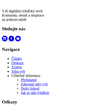
Váš digitální rybářský revír.
Komunita, obsah a inspirace
na jednom místě.
Sledujte nás
Navigace
Články
Diskuze
Trofeje
Atlas ryb
Užitečné informace
Předplatné
Zákonné míry ryb
Doby hájení
Jak se stát rybářem
Odkazy