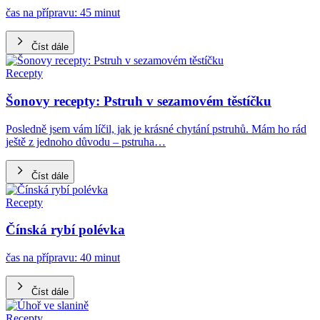
čas na přípravu: 45 minut
Číst dále
Recepty
Šonovy recepty: Pstruh v sezamovém těstíčku
Posledně jsem vám líčil, jak je krásné chytání pstruhů. Mám ho rád
ještě z jednoho důvodu – pstruha…
Číst dále
Recepty
Čínská rybí polévka
čas na přípravu: 40 minut
Číst dále
Recepty