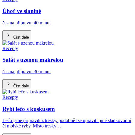
Úhoř ve slanině
čas na přípravu: 40 minut
Číst dále
Recepty
Salát s uzenou makrelou
čas na přípravu: 30 minut
Číst dále
Recepty
Rybí lečo s kuskusem
Lečo jsme připravili z tresky, podobně lze upravit i jiné sladkovodní
či mořské ryby. Místo tresky…