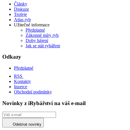
Články
Diskuze
Trofeje
Atlas ryb
Užitečné informace
Předplatné
Zákonné míry ryb
Doby hájení
Jak se stát rybářem
Odkazy
Předplatné
RSS
Kontakty
Inzerce
Obchodní podmínky
Novinky z iRybářství na váš e-mail
Odebírat novinky