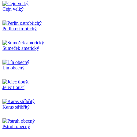
Cejn velký
Perlín ostrobřichý
Sumeček americký
Lín obecný
Jelec tloušť
Karas stříbřitý
Pstruh obecný