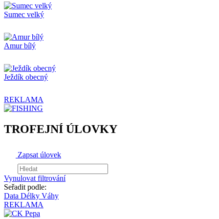
Sumec velký
Amur bílý
Ježdík obecný
REKLAMA
TROFEJNÍ ÚLOVKY
Zapsat úlovek
Vynulovat filtrování
Seřadit podle:
Data
Délky
Váhy
REKLAMA