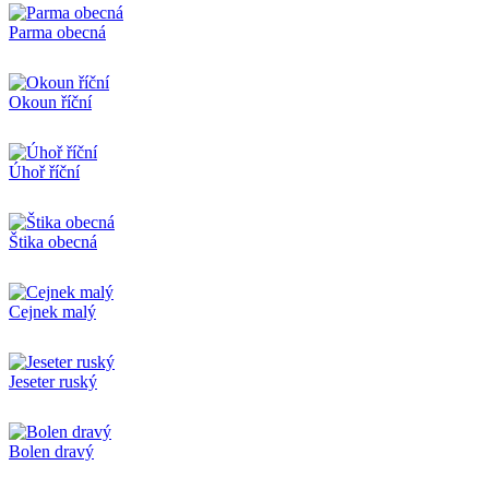
Parma obecná
Okoun říční
Úhoř říční
Štika obecná
Cejnek malý
Jeseter ruský
Bolen dravý