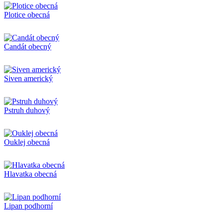
Plotice obecná
Candát obecný
Siven americký
Pstruh duhový
Ouklej obecná
Hlavatka obecná
Lipan podhorní