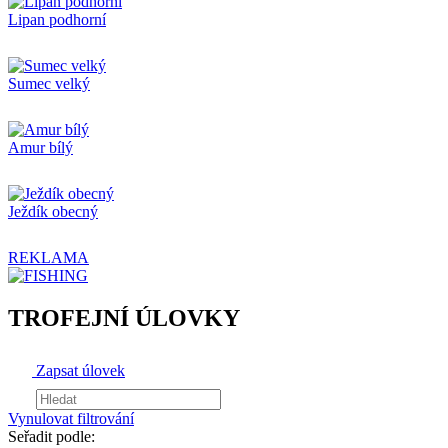
Lipan podhorní
Sumec velký
Amur bílý
Ježdík obecný
REKLAMA
TROFEJNÍ ÚLOVKY
Zapsat úlovek
Vynulovat filtrování
Seřadit podle: