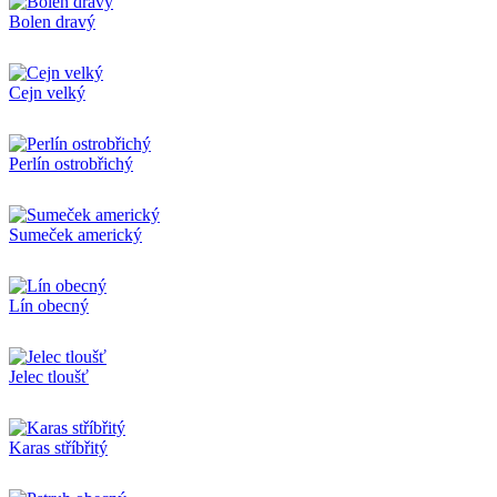
Bolen dravý
Cejn velký
Perlín ostrobřichý
Sumeček americký
Lín obecný
Jelec tloušť
Karas stříbřitý