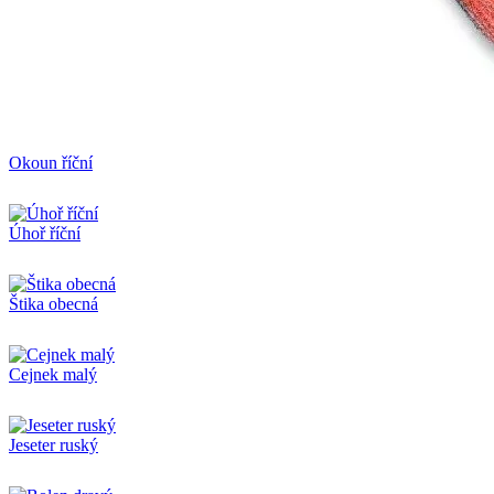
Okoun říční
Úhoř říční
Štika obecná
Cejnek malý
Jeseter ruský