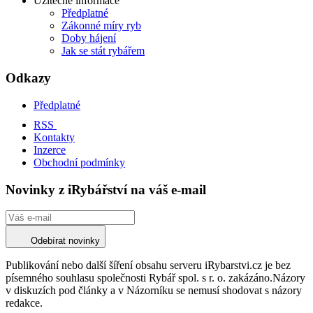
Užitečné informace
Předplatné
Zákonné míry ryb
Doby hájení
Jak se stát rybářem
Odkazy
Předplatné
RSS
Kontakty
Inzerce
Obchodní podmínky
Novinky z iRybářství na váš e-mail
Odebírat novinky
Publikování nebo další šíření obsahu serveru iRybarstvi.cz je bez
písemného souhlasu společnosti Rybář spol. s r. o. zakázáno.Názory
v diskuzích pod články a v Názorníku se nemusí shodovat s názory
redakce.