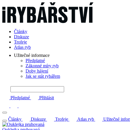
Články
Diskuze
Trofeje
Atlas ryb
Užitečné informace
Předplatné
Zákonné míry ryb
Doby hájení
Jak se stát rybářem
Předplatné
Přihlásit
Články
Diskuze
Trofeje
Atlas ryb
Užitečné info
Ouklejka pruhovaná