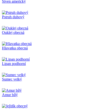
Siven americký
Pstruh duhový
Ouklej obecná
Hlavatka obecná
Lipan podhorní
Sumec velký
Amur bílý