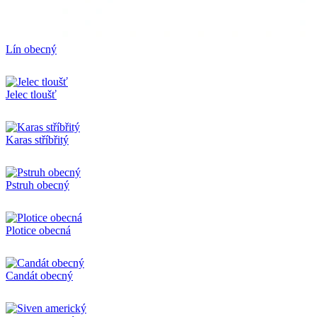
Lín obecný
Jelec tloušť
Karas stříbřitý
Pstruh obecný
Plotice obecná
Candát obecný