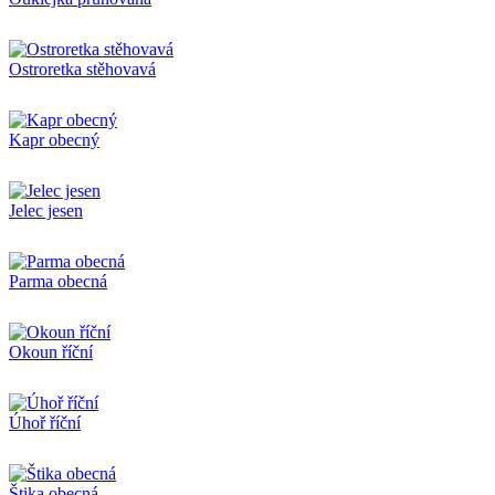
Ostroretka stěhovavá
Kapr obecný
Jelec jesen
Parma obecná
Okoun říční
Úhoř říční
Štika obecná