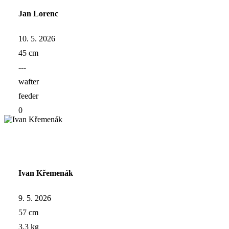
Jan Lorenc
10. 5. 2026
45 cm
---
wafter
feeder
0
Ivan Křemenák
9. 5. 2026
57 cm
3.3 kg