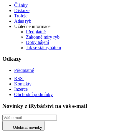
Články
Diskuze
Trofeje
Atlas ryb
Užitečné informace
Předplatné
Zákonné míry ryb
Doby hájení
Jak se stát rybářem
Odkazy
Předplatné
RSS
Kontakty
Inzerce
Obchodní podmínky
Novinky z iRybářství na váš e-mail
Odebírat novinky