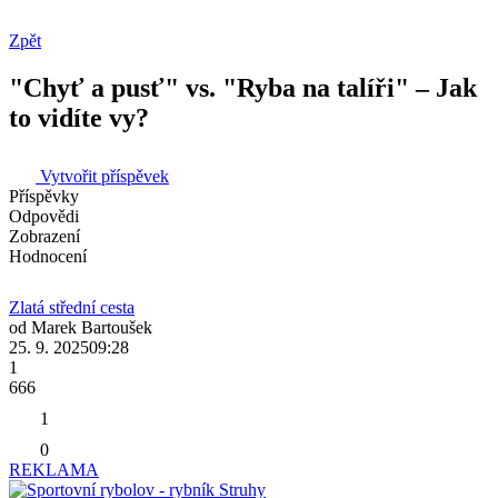
Zpět
"Chyť a pusť" vs. "Ryba na talíři" – Jak
to vidíte vy?
Vytvořit příspěvek
Příspěvky
Odpovědi
Zobrazení
Hodnocení
Zlatá střední cesta
od
Marek Bartoušek
25. 9. 2025
09:28
1
666
1
0
REKLAMA