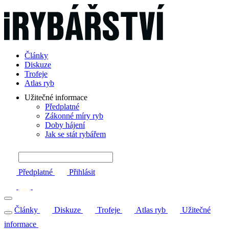
Články
Diskuze
Trofeje
Atlas ryb
Užitečné informace
Předplatné
Zákonné míry ryb
Doby hájení
Jak se stát rybářem
Předplatné
Přihlásit
Články
Diskuze
Trofeje
Atlas ryb
Užitečné
informace