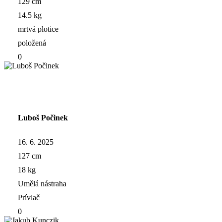
129 cm
14.5 kg
mrtvá plotice
položená
0
Luboš Počinek
16. 6. 2025
127 cm
18 kg
Umělá nástraha
Prívlač
0