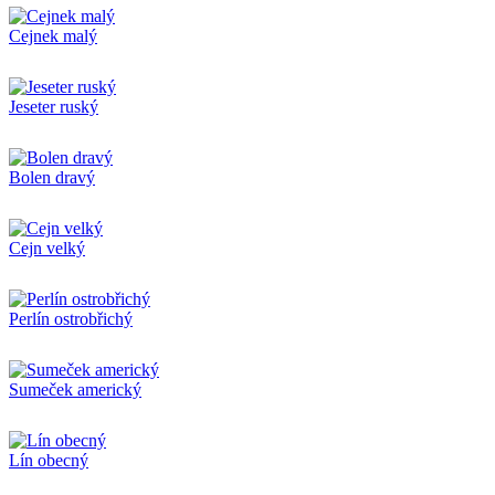
Cejnek malý
Jeseter ruský
Bolen dravý
Cejn velký
Perlín ostrobřichý
Sumeček americký
Lín obecný