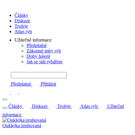
Články
Diskuze
Trofeje
Atlas ryb
Užitečné informace
Předplatné
Zákonné míry ryb
Doby hájení
Jak se stát rybářem
Předplatné
Přihlásit
Články
Diskuze
Trofeje
Atlas ryb
Užitečné
informace
Ouklejka pruhovaná