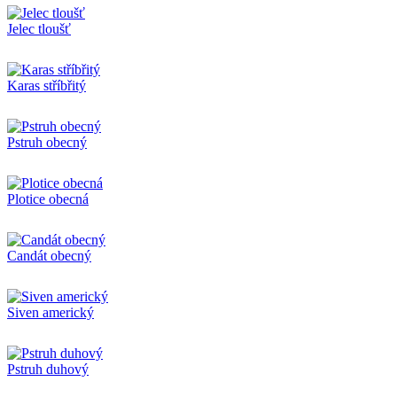
Jelec tloušť
Karas stříbřitý
Pstruh obecný
Plotice obecná
Candát obecný
Siven americký
Pstruh duhový