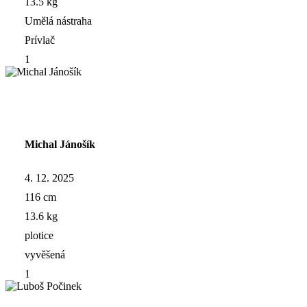
13.5 kg
Umělá nástraha
Prívlač
1
Michal Jánošík
4. 12. 2025
116 cm
13.6 kg
plotice
vyvěšená
1