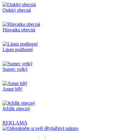
Ouklej obecná
Hlavatka obecná
Lipan podhorní
Sumec velký
Amur bílý
Ježdík obecný
REKLAMA