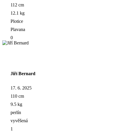
112 cm
12.1 kg
Plotice
Plavana
0
Jiří Bernard
17. 6. 2025
110 cm
9.5 kg
perlín
vyvěšená
1