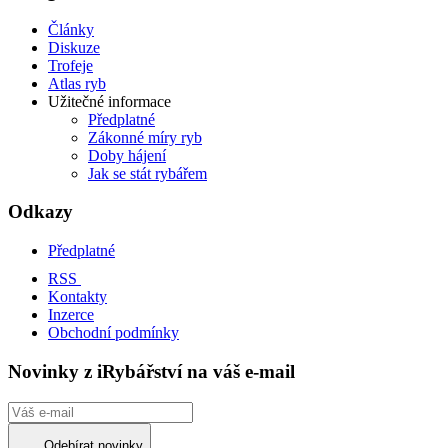
Články
Diskuze
Trofeje
Atlas ryb
Užitečné informace
Předplatné
Zákonné míry ryb
Doby hájení
Jak se stát rybářem
Odkazy
Předplatné
RSS
Kontakty
Inzerce
Obchodní podmínky
Novinky z iRybářství na váš e-mail
Odebírat novinky