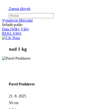
Zapsat úlovek
Vynulovat filtrování
Seřadit podle:
Data
Délky
Váhy
REKLAMA
nad 1 kg
Pavel Psohlavec
21. 8. 2025
50 cm