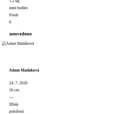
1.2 kg
mini boilies
Feedr
0
neuvedeno
Adam Madáková
24. 7. 2026
50 cm
---
žížala
položená