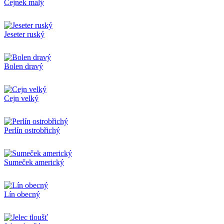
Cejnek malý
Jeseter ruský
Bolen dravý
Cejn velký
Perlín ostrobřichý
Sumeček americký
Lín obecný