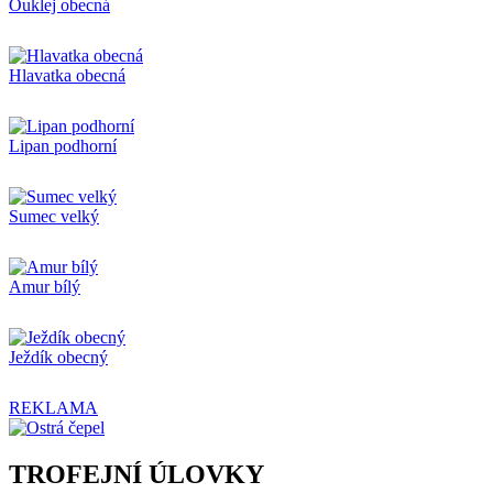
Ouklej obecná
Hlavatka obecná
Lipan podhorní
Sumec velký
Amur bílý
Ježdík obecný
REKLAMA
TROFEJNÍ ÚLOVKY