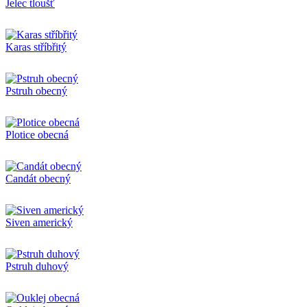
Jelec tloušť
Karas stříbřitý
Pstruh obecný
Plotice obecná
Candát obecný
Siven americký
Pstruh duhový