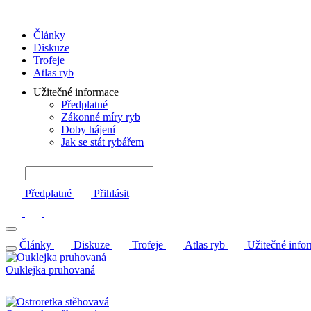
Články
Diskuze
Trofeje
Atlas ryb
Užitečné informace
Předplatné
Zákonné míry ryb
Doby hájení
Jak se stát rybářem
Předplatné
Přihlásit
Články
Diskuze
Trofeje
Atlas ryb
Užitečné info
Ouklejka pruhovaná