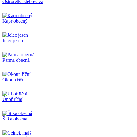
Ostroretka stěhovavá
Kapr obecný
Jelec jesen
Parma obecná
Okoun říční
Úhoř říční
Štika obecná