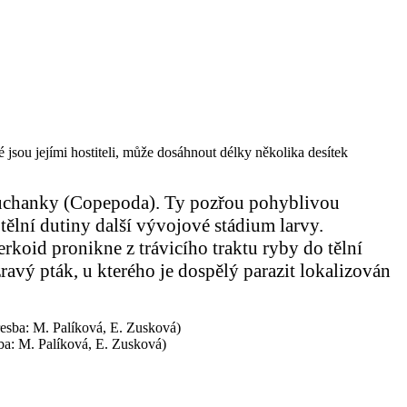
 jsou jejími hostiteli, může dosáhnout délky několika desítek
í buchanky (Copepoda). Ty pozřou pohyblivou
tělní dutiny další vývojové stádium larvy.
rkoid pronikne z trávicího traktu ryby do tělní
žravý pták, u kterého je dospělý parazit lokalizován
ba: M. Palíková, E. Zusková)