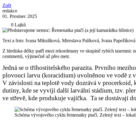
Zpět
redakce
01. Prosinec 2025
0 Lajků
Text a foto: Ivana Mikulíková, Miroslava Palíková, Ivana Papežíková
Z hlediska délky patří mezi rekordmany ve skupině rybích tasemnic nep
centimetrů, výjimečně až přes metr.
Jedná se o tříhostitelského parazita. Prvního mez
plovoucí larvu (koracidium) uvolněnou ve vodě z va
V závislosti na teplotě vody dozrává v procerkoid, 
dutiny, kde se vyvíjí další larvální stádium, tzv. p
ve střevě, kde produkuje vajíčka. Ta se dostávají d
Schéma vývojového cyklu řemenatky ptačí. Zelený text – lokal