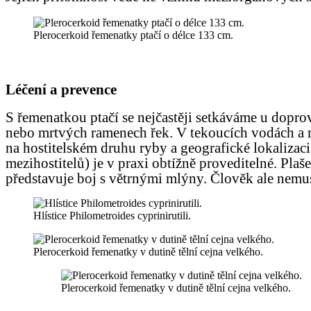
Plerocerkoid řemenatky ptačí o délce 133 cm.
Léčení a prevence
S řemenatkou ptačí se nejčastěji setkáváme u dopro
nebo mrtvých ramenech řek. V tekoucích vodách a r
na hostitelském druhu ryby a geografické lokalizac
mezihostitelů) je v praxi obtížně proveditelné. Plaš
představuje boj s větrnými mlýny. Člověk ale nemusí
Hlístice Philometroides cyprinirutili.
Plerocerkoid řemenatky v dutině tělní cejna velkého.
Plerocerkoid řemenatky v dutině tělní cejna velkého.