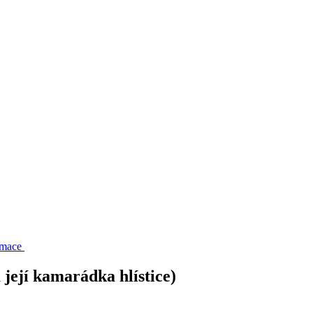
rmace
její kamarádka hlístice)