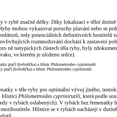
y v rybě značné délky. Díky lokalizaci v tělní dutin
Ryby mohou vykazovat poruchy plavání nebo se pohyb
edátorů, tedy potenciálních definitivních hostitelů t
ovlivňujících rozmnožování dochází k zastavení pohl
 pro ně netypických částech těla ryby, byly zdokume
(vaku, ve kterém je uloženo srdce).
 ptačí (hvězdička) a hlístic Philometroides cyprinirutili
tky v těle ryby pro optimální vývoj jiného, tentokr
hlístici
Philometroides cyprinirutili
, která podle so
dy v rybách oslabených). V rybách bez řemenatky by
mezihostitele. Hlístice se v rybách nacházejí v dutin
růstů.