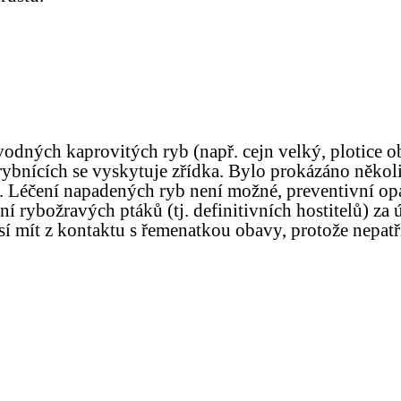
vodných kaprovitých ryb (např. cejn velký, plotice o
ybnících se vyskytuje zřídka.
Bylo prokázáno několi
i. Léčení napadených ryb není možné, preventivní op
ení rybožravých ptáků (tj. definitivních hostitelů) z
 mít z kontaktu s řemenatkou obavy, protože nepatří 