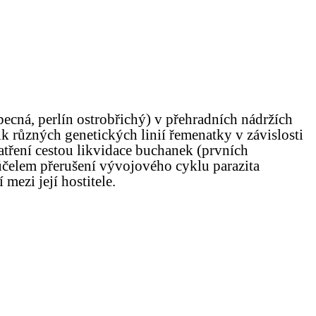
becná, perlín ostrobřichý) v přehradních nádržích
k různých genetických linií řemenatky v závislosti
atření cestou likvidace buchanek (prvních
a účelem přerušení vývojového cyklu parazita
mezi její hostitele.