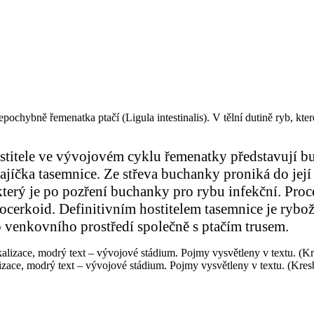
ochybně řemenatka ptačí (Ligula intestinalis). V tělní dutině ryb, které
ihostitele ve vývojovém cyklu řemenatky představuj
jíčka tasemnice. Ze střeva buchanky proniká do její 
který je po pozření buchanky pro rybu infekční. Proce
lerocerkoid. Definitivním hostitelem tasemnice je rybo
o venkovního prostředí společně s ptačím trusem.
izace, modrý text – vývojové stádium. Pojmy vysvětleny v textu. (Kres