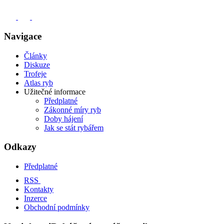
Navigace
Články
Diskuze
Trofeje
Atlas ryb
Užitečné informace
Předplatné
Zákonné míry ryb
Doby hájení
Jak se stát rybářem
Odkazy
Předplatné
RSS
Kontakty
Inzerce
Obchodní podmínky