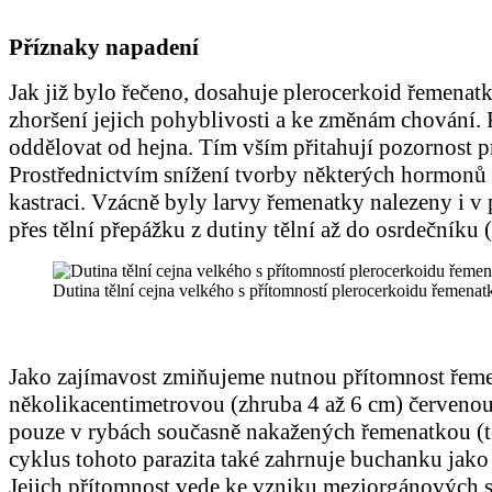
Příznaky napadení
Jak již bylo řečeno, dosahuje plerocerkoid řemenatk
zhoršení jejich pohyblivosti
a ke změnám chování. 
oddělovat od hejna. Tím vším přitahují pozornost pr
Prostřednictvím snížení tvorby některých hormonů 
kastraci. Vzácně byly larvy řemenatky nalezeny i v
přes tělní přepážku z dutiny tělní až do osrdečníku 
Dutina tělní cejna velkého s přítomností plerocerkoidu řemenatky
Jako zajímavost zmiňujeme nutnou přítomnost řemena
několikacentimetrovou (zhruba 4 až 6 cm) červenou 
pouze v rybách současně nakažených řemenatkou (te
cyklus tohoto parazita také zahrnuje buchanku jako 
Jejich přítomnost vede ke vzniku meziorgánových s