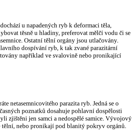
ě dochází u napadených ryb k deformaci těla,
ovat těsně u hladiny, preferovat mělčí vodu či se
asemnice.
Ostatní tělní orgány jsou utlačovány.
avního dospívání ryb, k tak zvané parazitární
ntovány například ve svalovině nebo pronikající
áte netasemnicovitého parazita ryb. Jedná se o
učasných poznatků dosahuje pohlavní dospělosti
li zjištěni jen samci a nedospělé samice. Vývojový
ě tělní, nebo pronikají pod blanitý pokryv orgánů.