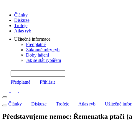
Články
Diskuze
Trofeje
Atlas ryb
Užitečné informace
Předplatné
Zákonné míry ryb
Doby hájení
Jak se stát rybářem
Předplatné
Přihlásit
Články
Diskuze
Trofeje
Atlas ryb
Užitečné info
Představujeme nemoc: Řemenatka ptačí (a 