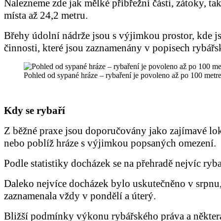
Nalezneme zde jak mělké příbřežní části, zátoky, ta
místa až 24,2 metru.
Břehy údolní nádrže jsou s výjimkou prostor, kde 
činnosti, které jsou zaznamenány v popisech rybářs
Pohled od sypané hráze – rybaření je povoleno až po 100 metr
Kdy se rybaří
Z běžné praxe jsou doporučovány jako zajímavé lok
nebo poblíž hráze s výjimkou popsaných omezení.
Podle statistiky docházek se na přehradě nejvíc ryb
Daleko nejvíce docházek bylo uskutečněno v srpnu,
zaznamenala vždy v pondělí a úterý.
Bližší podmínky výkonu rybářského práva a některá