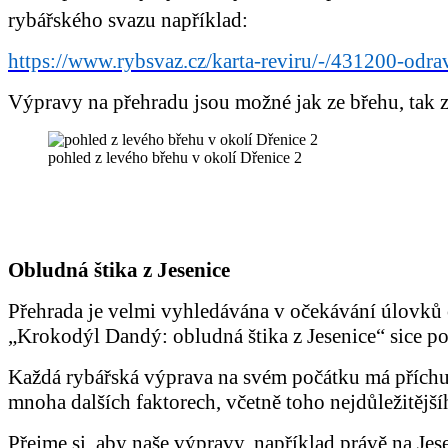
rybářského svazu například:
https://www.rybsvaz.cz/karta-reviru/-/431200-odr
Výpravy na přehradu jsou možné jak ze břehu, tak 
pohled z levého břehu v okolí Dřenice 2
Obludná štika z Jesenice
Přehrada je velmi vyhledávána v očekávání úlovků ok
„Krokodýl Dandý: obludná štika z Jesenice“ sice pop
Každá rybářská výprava na svém počátku má příchuť t
mnoha dalších faktorech, včetně toho nejdůležitější
Přejme si, aby naše výpravy, například právě na J