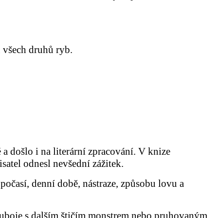
 všech druhů ryb.
 došlo i na literární zpracování. V knize
satel odnesl nevšední zážitek.
počasí, denní době, nástraze, způsobu lovu a
souboje s dalším štičím monstrem nebo pruhovaným