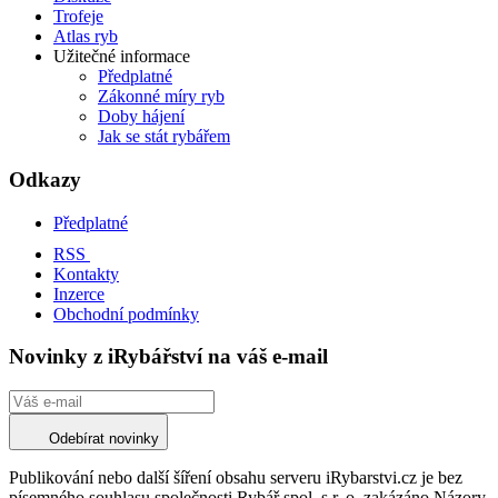
Trofeje
Atlas ryb
Užitečné informace
Předplatné
Zákonné míry ryb
Doby hájení
Jak se stát rybářem
Odkazy
Předplatné
RSS
Kontakty
Inzerce
Obchodní podmínky
Novinky z iRybářství na váš e-mail
Odebírat novinky
Publikování nebo další šíření obsahu serveru iRybarstvi.cz je bez
písemného souhlasu společnosti Rybář spol. s r. o. zakázáno.Názory