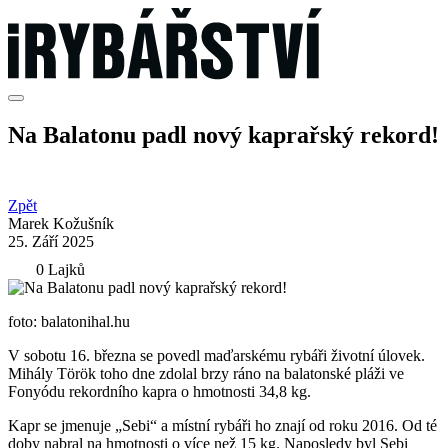
Na Balatonu padl nový kaprařský rekord!
Zpět
Marek Kožušník
25. Září 2025
0 Lajků
foto: balatonihal.hu
V sobotu 16. března se povedl maďarskému rybáři životní úlovek.
Mihály Török toho dne zdolal brzy ráno na balatonské pláži ve
Fonyódu rekordního kapra o hmotnosti 34,8 kg.
Kapr se jmenuje „Sebi“ a místní rybáři ho znají od roku 2016. Od té
doby nabral na hmotnosti o více než 15 kg. Naposledy byl Sebi