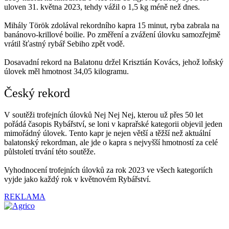
uloven 31. května 2023, tehdy vážil o 1,5 kg méně než dnes.
Mihály Török zdolával rekordního kapra 15 minut, ryba zabrala na
banánovo-krillové boilie. Po změření a zvážení úlovku samozřejmě
vrátil šťastný rybář Sebiho zpět vodě.
Dosavadní rekord na Balatonu držel Krisztián Kovács, jehož loňský
úlovek měl hmotnost 34,05 kilogramu.
Český rekord
V soutěži trofejních úlovků Nej Nej Nej, kterou už přes 50 let
pořádá časopis Rybářství, se loni v kaprařské kategorii objevil jeden
mimořádný úlovek. Tento kapr je nejen větší a těžší než aktuální
balatonský rekordman, ale jde o kapra s nejvyšší hmotností za celé
půlstoletí trvání této soutěže.
Vyhodnocení trofejních úlovků za rok 2023 ve všech kategoriích
vyjde jako každý rok v květnovém Rybářství.
REKLAMA