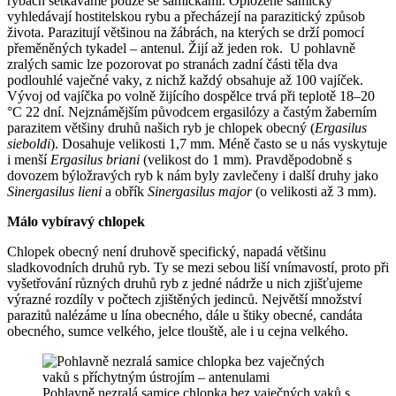
rybách setkáváme pouze se samičkami. Oplozené samičky
vyhledávají hostitelskou rybu a přecházejí na parazitický způsob
života. Parazitují většinou na žábrách, na kterých se drží pomocí
přeměněných tykadel – antenul. Žijí až jeden rok. U pohlavně
zralých samic lze pozorovat po stranách zadní části těla dva
podlouhlé vaječné vaky, z nichž každý obsahuje až 100 vajíček.
Vývoj od vajíčka po volně žijícího dospělce trvá při teplotě 18–20
°C 22 dní. Nejznámějším původcem ergasilózy a častým žaberním
parazitem většiny druhů našich ryb je chlopek obecný (
Ergasilus
sieboldi
). Dosahuje velikosti 1,7 mm. Méně často se u nás vyskytuje
i menší
Ergasilus briani
(velikost do 1 mm). Pravděpodobně s
dovozem býložravých ryb k nám byly zavlečeny i další druhy jako
Sinergasilus lieni
a obřík
Sinergasilus major
(o velikosti až 3 mm).
Málo vybíravý chlopek
Chlopek obecný není druhově specifický, napadá většinu
sladkovodních druhů ryb. Ty se mezi sebou liší vnímavostí, proto při
vyšetřování různých druhů ryb z jedné nádrže u nich zjišťujeme
výrazné rozdíly v počtech zjištěných jedinců. Největší množství
parazitů nalézáme u lína obecného, dále u štiky obecné, candáta
obecného, sumce velkého, jelce tlouště, ale i u cejna velkého.
Pohlavně nezralá samice chlopka bez vaječných vaků s