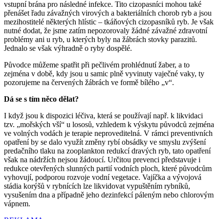
vstupní brána pro následné infekce. Tito cizopasníci mohou také
přenášet řadu závažných virových a bakteriálních chorob ryb a jsou
mezihostitelé některých hlístic – tkáňových cizopasníků ryb. Je však
nutné dodat, že jsme zatím nepozorovaly žádné závažné zdravotní
problémy ani u ryb, u kterých byly na žábrách stovky parazitů.
Jednalo se však výhradně o ryby dospělé.
Původce můžeme spatřit při pečlivém prohlédnutí žaber, a to
zejména v době, kdy jsou u samic plně vyvinuty vaječné vaky, ty
pozorujeme na červených žábrách ve formě bílého „v“.
Dá se s tím něco dělat?
I když jsou k dispozici léčiva, která se používají např. k likvidaci
tzv. „mořských vší“ u lososů, vzhledem k výskytu původců zejména
ve volných vodách je terapie neproveditelná. V rámci preventivních
opatření by se dalo využít změny rybí obsádky ve smyslu zvýšení
predačního tlaku na zooplankton redukcí dravých ryb, tato opatření
však na nádržích nejsou žádoucí. Určitou prevenci představuje i
redukce otevřených slunných partií vodních ploch, které původcům
vyhovují, podporou rozvoje vodní vegetace. Vajíčka a vývojová
stádia korýšů v rybnících lze likvidovat vypuštěním rybníků,
vysušením dna a případně jeho dezinfekcí páleným nebo chlorovým
vápnem.