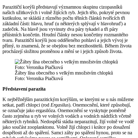
Parazitičtí korýši představují významnou skupinu cizopasníků
našich užitkových i volně žijících ryb. Jejich tělo, pokryté pevnou
kutikulou, se skládá z různého počtu tělních článků tvořících tři
základní části: hlavu, hruď (u některých splývají v hlavohruď) a
zadeček. Na hlavě jsou vyvinuty dva páry tykadel a tři páry
příústních končetin. Hrudní články nesou končetiny rozmanitého
tvaru. Parazitičtí korýši jsou odděleného pohlaví a jejich vývoj je
přímý, to znamená, že se obejdou bez mezihostitelů. Během života
procházejí složitou proměnou a mění se i jejich způsob života.
Žábry lína obecného s velkým množstvím chlopků
Foto: Veronika Piačková
Představení parazita
K nejběžnějším parazitickým korýšům, se kterými se u nás můžeme
setkat, patří chlopci (rod
Ergasilus
). Onemocnění, které způsobují,
se označuje jako ergasilóza. Onemocnění se vyskytuje poměrně
často zejména u ryb ve volných vodách a vodních nádržích včetně
některých rybníků. Nedospělá stádia neparazitují, žijí volně ve vodě
jako součást zooplanktonu. Volně žijí chlopci i krátce po dosažení
dospělosti až do spáření. Samci záhy po spáření hynou, proto se na