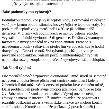
příchytným ústrojím – antenulami
Jaké podmínky mu vyhovují?
Podmínkou reprodukce je vyšší teplota vody. Formování vaječných
vaků je v jarním období stimulováno zvyšující se teplotou vody. Na
podzim při teplotě vody menší než 14 °C se již nelíhne další
generace. V příznivých podmínkách se mohou během jednoho
vegetačního období vyvinout až tři generace. Dalším významným
faktorem je nízký predační tlak na zooplankton. Proto se s
napadením chlopky setkáváme především ve vodách, kde je hodně
dravých ryb. Dravci se totiž živí rybami, jejichž potravou je
převážně zooplankton. Snížení počtů planktonofágních ryb tak
napomáhá rozvoji zooplanktonu včetně vývojových stádií chlopků.
Jak škodí rybám?
Onemocnění probíhá zpravidla dlouhodobě. Rybě škodí už samotné
uchycení chlopka (těsné přichycení samiček antenulami kolem
žaberních lístků může vést k omezení průtoku krve v daném místě).
Další problém pak představuje chlopčí jídelníček. Samice se totiž
živí žaberními buňkami a krví hostitele. Vývoj onemocnění je
závislý na intenzitě infekce. Při silných invazích lze pozorovat i
rozsáhlé poškození žaber a velmi těžké infekce tak mohou končit
smrtí hostitele. Kromě toho může poškozený povrch sloužit jako