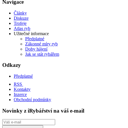
Navigace
Články
Diskuze
Trofeje
Atlas ryb
Užitečné informace
Předplatné
Zákonné míry ryb
Doby hájení
Jak se stát rybářem
Odkazy
Předplatné
RSS
Kontakty
Inzerce
Obchodní podmínky
Novinky z iRybářství na váš e-mail