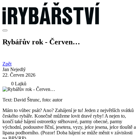
Rybářův rok - Červen…
Zpět
Jan Nejedlý
22. Červen 2026
0 Lajků
Text: David Štrunc, foto: autor
Mám to vůbec psát? Ano? Zahájení je tu! Jeden z největších svátků
českého rybáře. Konečně můžeme lovit dravé ryby! A nejen to,
končí také hájení ostroretky stěhovavé, parmy obecné, parmy
východní, podoustve říční, jesetera, vyzy, jelce jesena, jelce tlouště a
lipana podhorního. (Pozor! Doba hájení se může měnit v závislosti
na BPVRP)