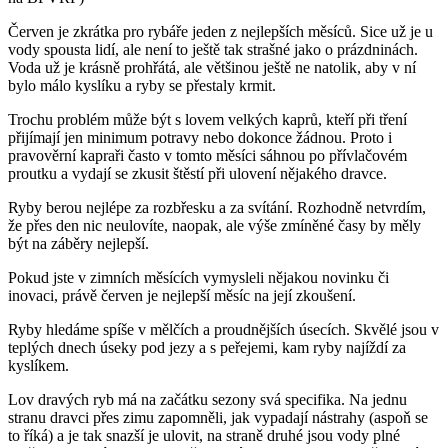
Červen je zkrátka pro rybáře jeden z nejlepších měsíců. Sice už je u
vody spousta lidí, ale není to ještě tak strašné jako o prázdninách.
Voda už je krásně prohřátá, ale většinou ještě ne natolik, aby v ní
bylo málo kyslíku a ryby se přestaly krmit.
Trochu problém může být s lovem velkých kaprů, kteří při tření
přijímají jen minimum potravy nebo dokonce žádnou. Proto i
pravověrní kapraři často v tomto měsíci sáhnou po přívlačovém
proutku a vydají se zkusit štěstí při ulovení nějakého dravce.
Ryby berou nejlépe za rozbřesku a za svítání. Rozhodně netvrdím,
že přes den nic neulovíte, naopak, ale výše zmíněné časy by měly
být na záběry nejlepší.
Pokud jste v zimních měsících vymysleli nějakou novinku či
inovaci, právě červen je nejlepší měsíc na její zkoušení.
Ryby hledáme spíše v mělčích a proudnějších úsecích. Skvělé jsou v
teplých dnech úseky pod jezy a s peřejemi, kam ryby najíždí za
kyslíkem.
Lov dravých ryb má na začátku sezony svá specifika. Na jednu
stranu dravci přes zimu zapomněli, jak vypadají nástrahy (aspoň se
to říká) a je tak snazší je ulovit, na straně druhé jsou vody plné