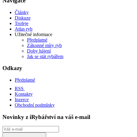
Navigace
Články
Diskuze
Trofeje
Atlas ryb
Užitečné informace
Předplatné
Zákonné míry ryb
Doby hájení
Jak se stát rybářem
Odkazy
Předplatné
RSS
Kontakty
Inzerce
Obchodní podmínky
Novinky z iRybářství na váš e-mail