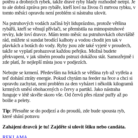
potěru a drobných rybek, takže dravé ryby hlady rozhodně netrpí. Je
to ale dobrá zpráva pro rybáře, kteří loví na živou či mrtvou rybku, v
tomto měsíci opravdu není problém si nástrahu ulovit.
Na pstruhových vodách začíná být liduprázdno, protože většina
rybářů, kteří se věnují přívlači, se přemístila na mimopstruhové
revíry, kde loví dravce. Mám tento měsíc na pstruhovkách obzvláště
rád, můžete si sundat brodící kalhoty a vodou chodit jen tak v
plavkách a botách do vody. Ryby jsou zde také vyjeté v proudech,
takže se vyplatí prohazovat každou peřejku. Možná budete
překvapeni, v jak silném proudu pstruzi dokážou stát. Samozřejmě i
zde platí, že nejlepší místa jsou v podjezích.
Nebojte se krmení. Především na řekách se většina ryb už vytřela a
teď dohání ztráty energie. Pokud chytám na feeder na řece a chci si
opravdu zachytat, není problém za den vyházet i několik kilogramů
krmných směsí obohacených o červy a partikl. Jako nástraha
funguje v létě skvěle skoro vše. Od červů přes různé puffy až po
boilie a pelety.
Tip
: Přesuňte se do podjezí a do proudů, zde bude spousta ryb,
které shání potravu
Zahájení dravců je tu! Zajděte si ulovit štiku nebo candáta.
REKLAMA