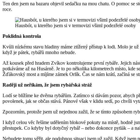
Ten den jsem na bazaru objevil sedačku na mou chatu. O pomoc se stě
roce.
Hausbót, u kterého jsem si v termovizi všiml podezřelé osoby
Poklidná kontrola
Kvůli nízkému stavu hladiny máme ztížený přístup k lodi. Molo je už d
když je pátek, rybářů mnoho nebude.
Až kousek před hradem Zvíkov kontrolujeme první rybáře. Jejich nást
potkáváme až na Husárně. Je to po několika kilometrech místo, kde se 
Žďákovský most a míjíme zámek Orlík. Čas se nám krátí, začíná se stm
Raději už neříkám, že jsem rybářská stráž
Lodí se blížíme ke dvěma rybářům. Zatímco si dávám pozor, abych při
povolenek, jak se občas stává. Pánové však v klidu sedí, po chvíli vy
Zpozorním, protože jsem už nejednou zažil, že se tímto způsobem rybář
I když celou věc řešíme udělením blokové pokuty na místě, hodně jsme 
přestupek. Co kdyby byl dotyčný rybář – nebo dokonce pytlák – a n
Nebudete tomu věřit, ale podobnou situaci jsem už zažil. Když jsem před