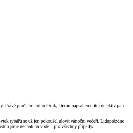
y. Právě pročítám knihu Orlík, kterou napsal emeritní detektiv pan
bytek rybářů se už jen pokoušel ulovit vánoční večeři. Liduprázdno
jednu jsme nechali na vodě – pro všechny případy.