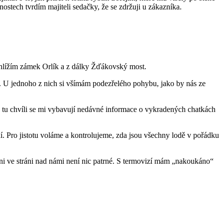
ostech tvrdím majiteli sedačky, že se zdržuji u zákazníka.
rohlížím zámek Orlík a z dálky Žďákovský most.
hu. U jednoho z nich si všímám podezřelého pohybu, jako by nás ze
V tu chvíli se mi vybavují nedávné informace o vykradených chatkách
. Pro jistotu voláme a kontrolujeme, zda jsou všechny lodě v pořádku
 ani ve stráni nad námi není nic patrné. S termovizí mám „nakoukáno“