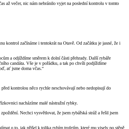
s až večer, nic nám nebránilo vyjet na poslední kontrolu v tomto
u kontrol začínáme i tentokrát na Otavě. Od začátku je jasné, že i
cům a odjíždíme směrem k dolní části přehrady. Další rybáře
čního candáta. Vše je v pořádku, a tak po chvíli podjíždíme
loď, ať jsme doma včas.“
i před kontrolou něco rychle neschovávají nebo nedopisují do
 řízkovnici nacházíme malé nástražní rybky.
zpoždění. Nechci vysvětlovat, že jsem rybářská stráž a řešil jsem
ímat o to, jak přišel k tolika rybím trofejím, které mu visely po stěně