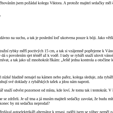
hováním jsem požádal kolegu Viktora. A protože majitel sedačky měl ča
ávno na suchu, a tak je poslední loď ukotvena pouze k bóji. Jako většin
ražní rybky měří poctivých 15 cm, a tak si vzájemně popřejeme k Váno
dá s povolením sjet téměř až k vodě. I tady se rybáři snaží ulovit váno
ívat, a tak jako už mnohokrát říkám: „Ještě jedna kontrola a otočíme 
 nízké hladině nenajel na kámen nebo pařez, kolega sleduje, zda rybář
tahují své doklady z rybářských tašek a jdou nám naproti.
 snaží odvést pozornost od místa, kde loví. Je tomu tak i tentokrát. V
se zdrželi. Je už tma a já musím majiteli sedačky zavolat, že budu mít 
akonec by mi sedačku neprodal?
ával autoelektrikáři alternátor k repasi, raději jsem se vůbec neměl zaj