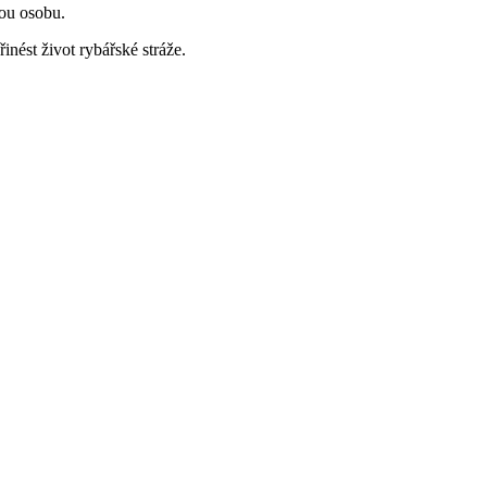
nou osobu.
nést život rybářské stráže.