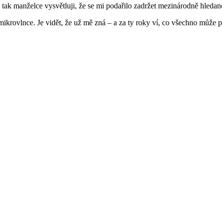
 tak manželce vysvětluji, že se mi podařilo zadržet mezinárodně hleda
krovlnce. Je vidět, že už mě zná – a za ty roky ví, co všechno může při