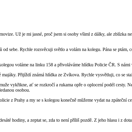
vize. Už je mi jasné, proč jsem si osoby všiml z dálky, ale zblízka neby
d sebe. Rychle rozsvěcuji světlo a volám na kolegu. Pána se ptám, co 
 kolegou voláme na linku 158 a přivoláváme hlídku Policie ČR. S námi
dré majáky. Přijíždí známá hlídka ze Zvíkova. Rychle vysvětluji, co se
a muže vykřikne, ať se rozkročí a rukama opře o oplocení podél cesty. N
hledanou osobou.
policie z Prahy a my se s kolegou konečně můžeme vydat na zpáteční ce
esáté hodiny, a zeptat se, zda to není příliš pozdě. Z jeho hlasu i z d