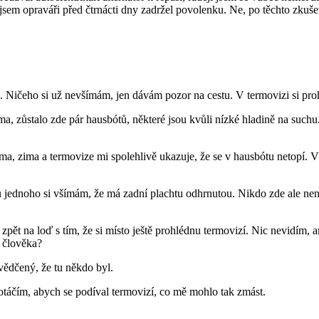
jsem opraváři před čtrnácti dny zadržel povolenku. Ne, po těchto zkušen
ín. Ničeho si už nevšímám, jen dávám pozor na cestu. V termovizi si p
ima, zůstalo zde pár hausbótů, některé jsou kvůli nízké hladině na suc
ma, zima a termovize mi spolehlivě ukazuje, že se v hausbótu netopí. 
jednoho si všímám, že má zadní plachtu odhrnutou. Nikdo zde ale není
zpět na loď s tím, že si místo ještě prohlédnu termovizí. Nic nevidím,
l člověka?
svědčený, že tu někdo byl.
otáčím, abych se podíval termovizí, co mě mohlo tak zmást.