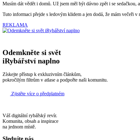
Musím dát vědět i domů. Už jsem měl být dávno zpět i se sedačkou, a
Tuto informaci přejde s ledovým klidem a jen dodá, že mám večeři v mi
REKLAMA
Odemkněte si svět
iRybářství naplno
Získejte přístup k exkluzivním článkům,
pokročilým filtrům v atlase a podpořte naši komunitu.
Zjistěte více o předplatném
Váš digitální rybářský revír.
Komunita, obsah a inspirace
na jednom místě.
Sledujte nás