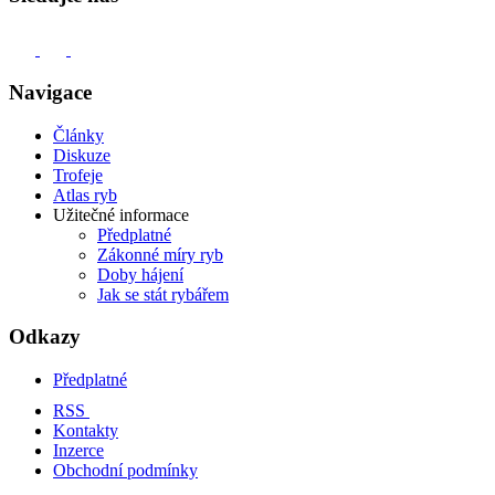
Navigace
Články
Diskuze
Trofeje
Atlas ryb
Užitečné informace
Předplatné
Zákonné míry ryb
Doby hájení
Jak se stát rybářem
Odkazy
Předplatné
RSS
Kontakty
Inzerce
Obchodní podmínky