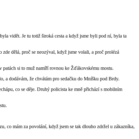
la vidět. Je tu totiž široká cesta a když jsme byli pod ní, byla ta
zde dělá, proč se neozýval, když jsme volali, a proč prolézá
 v patách si to muž namíří rovnou ke Žďákovskému mostu.
 stalo, a dodávám, že chvátám pro sedačku do Mníšku pod Brdy.
echápu, co se děje. Druhý policista ke mně přichází s mobilním
stu.
otazu, co mám za povolání, když jsem se tak dlouho zdržel u zákazníka,