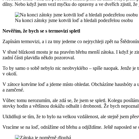
dílny. Nebo když jsem vezl myčku do opravny a ve dveřích zjistil, že 
Na konci zátoky jsme kotvili loď a hledali podezřelou osobu
Nevěřím, že bych se s termovizí spletl
Zapínám termovizi, a i za tmy jedeme co nejrychleji zpět na Štědron
V těsné blízkosti mostu je na pravém břehu menší zátoka. I když je z
zadní části plavidla někdo pozoroval.
To by samo o sobě nebylo nic neobvyklého – spíše naopak. Jenže je t
v okolí.
V zátoce kotvíme loď a jdeme místo ohledat. Obcházíme hausbóty a u 
a zamčené.
Vůbec tomu nerozumím, ale zdá se, že jsem se spletl. Kolegu posílám 
stovky hodin a většinou dokážu odhalit i drobnosti. Že bych nepozna
Uklidňuji se tím, že to bylo na velkou vzdálenost, ale stejně jsem pře
Vracíme se na loď, odrážíme od břehu a odjíždíme. Ještě naposled se 