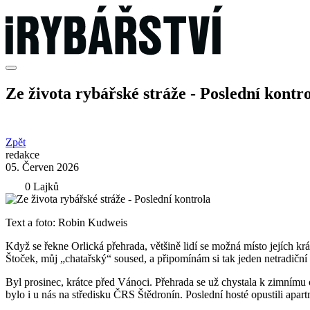
Ze života rybářské stráže - Poslední kontr
Zpět
redakce
05. Červen 2026
0 Lajků
Text a foto: Robin Kudweis
Když se řekne Orlická přehrada, většině lidí se možná místo jejích kr
Štoček, můj „chatařský“ soused, a připomínám si tak jeden netradiční
Byl prosinec, krátce před Vánoci. Přehrada se už chystala k zimnímu 
bylo i u nás na středisku ČRS Štědronín. Poslední hosté opustili apa