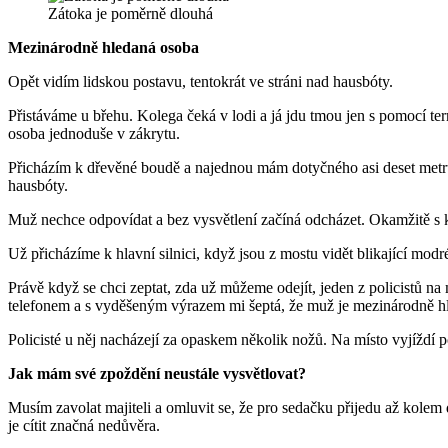
Zátoka je poměrně dlouhá
Mezinárodně hledaná osoba
Opět vidím lidskou postavu, tentokrát ve stráni nad hausbóty.
Přistáváme u břehu. Kolega čeká v lodi a já jdu tmou jen s pomocí termo
osoba jednoduše v zákrytu.
Přicházím k dřevěné boudě a najednou mám dotyčného asi deset metrů o
hausbóty.
Muž nechce odpovídat a bez vysvětlení začíná odcházet. Okamžitě s
Už přicházíme k hlavní silnici, když jsou z mostu vidět blikající mo
Právě když se chci zeptat, zda už můžeme odejít, jeden z policistů n
telefonem a s vyděšeným výrazem mi šeptá, že muž je mezinárodně 
Policisté u něj nacházejí za opaskem několik nožů. Na místo vyjíždí 
Jak mám své zpoždění neustále vysvětlovat?
Musím zavolat majiteli a omluvit se, že pro sedačku přijedu až kolem d
je cítit značná nedůvěra.