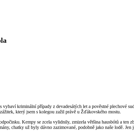
ola
ás vybaví kriminální případy z devadesátých let a pověstné plechové sud
 zážitek, který jsem s kolegou zažil právě u Žďákovského mostu.
odpočinku. Kempy se zcela vylidnily, zmizela většina hausbótů a ten z
rtmány, chatky už byly dávno zazimované, podobně jako naše lodě. Jen 