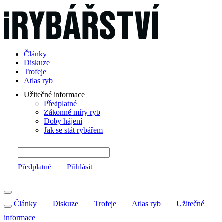
Články
Diskuze
Trofeje
Atlas ryb
Užitečné informace
Předplatné
Zákonné míry ryb
Doby hájení
Jak se stát rybářem
Předplatné
Přihlásit
Články
Diskuze
Trofeje
Atlas ryb
Užitečné
informace