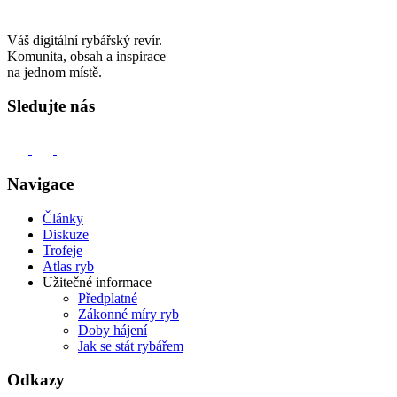
Váš digitální rybářský revír.
Komunita, obsah a inspirace
na jednom místě.
Sledujte nás
Navigace
Články
Diskuze
Trofeje
Atlas ryb
Užitečné informace
Předplatné
Zákonné míry ryb
Doby hájení
Jak se stát rybářem
Odkazy