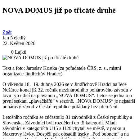
NOVA DOMUS již po třicáté druhé
Zpět
Jan Nejedlý
22. Květen 2026
0 Lajků
Text a foto: Jaroslav Kostka (za pořadatele ČRS, z. s., místní
organizace Jindřichův Hradec)
O víkendu 18.–19. dubna 2026 se v Jindřichově Hradci na řece
Nežárce konal již 32. ročník mezinárodního pohárového závodu v
lovu ryb udicí na plavanou „NOVA DOMUS“. Letos se jednalo o
první setkání „plavačkářů“ v sezóně. „NOVA DOMUS“ je nejstarší
pohárový závod v České republice pořádaný bez přerušení.
Letošního ročníku se zúčastnilo 81 závodníků z České republiky a
Slovenska. Závodníci byli rozděleni do tří kategorií. Mladí
závodníci v kategoriích U15 a U20 chytali ve městě, v parku u
Naxerovy lávky. Dospělí pak obsadili úseky „Pod bubnem“ a na