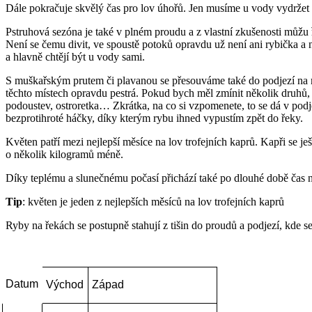
Dále pokračuje skvělý čas pro lov úhořů. Jen musíme u vody vydržet 
Pstruhová sezóna je také v plném proudu a z vlastní zkušenosti můžu ř
Není se čemu divit, ve spoustě potoků opravdu už není ani rybička a ně
a hlavně chtějí být u vody sami.
S muškařským prutem či plavanou se přesouváme také do podjezí na mim
těchto místech opravdu pestrá. Pokud bych měl zmínit několik druhů, kt
podoustev, ostroretka… Zkrátka, na co si vzpomenete, to se dá v podje
bezprotihroté háčky, díky kterým rybu ihned vypustím zpět do řeky.
Květen patří mezi nejlepší měsíce na lov trofejních kaprů. Kapři se ješ
o několik kilogramů méně.
Díky teplému a slunečnému počasí přichází také po dlouhé době čas na l
Tip
: květen je jeden z nejlepších měsíců na lov trofejních kaprů
Ryby na řekách se postupně stahují z tišin do proudů a podjezí, kde se h
Datum
Východ
Západ