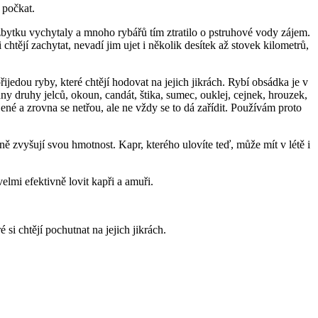
 počkat.
ezbytku vychytaly a mnoho rybářů tím ztratilo o pstruhové vody zájem.
htějí zachytat, nevadí jim ujet i několik desítek až stovek kilometrů,
edou ryby, které chtějí hodovat na jejich jikrách. Rybí obsádka je v
hny druhy jelců, okoun, candát, štika, sumec, ouklej, cejnek, hrouzek,
ené a zrovna se netřou, ale ne vždy se to dá zařídit. Používám proto
lně zvyšují svou hmotnost. Kapr, kterého ulovíte teď, může mít v létě i
elmi efektivně lovit kapři a amuři.
 si chtějí pochutnat na jejich jikrách.