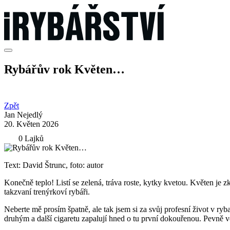
Rybářův rok Květen…
Zpět
Jan Nejedlý
20. Květen 2026
0 Lajků
Text: David Štrunc, foto: autor
Konečně teplo! Listí se zelená, tráva roste, kytky kvetou. Květen je
takzvaní trenýrkoví rybáři.
Neberte mě prosím špatně, ale tak jsem si za svůj profesní život v ryb
druhým a další cigaretu zapalují hned o tu první dokouřenou. Pevně v