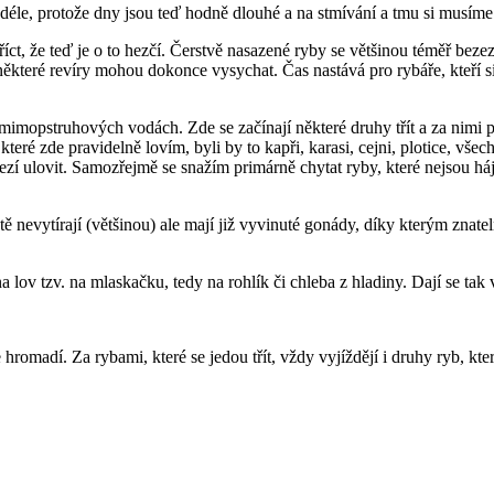
déle, protože dny jsou teď hodně dlouhé a na stmívání a tmu si musíme
íct, že teď je o to hezčí. Čerstvě nasazené ryby se většinou téměř bez
které revíry mohou dokonce vysychat. Čas nastává pro rybáře, kteří si c
opstruhových vodách. Zde se začínají některé druhy třít a za nimi přij
eré zde pravidelně lovím, byli by to kapři, karasi, cejni, plotice, všec
zí ulovit. Samozřejmě se snažím primárně chytat ryby, které nejsou háj
tě nevytírají (většinou) ale mají již vyvinuté gonády, díky kterým znate
ov tzv. na mlaskačku, tedy na rohlík či chleba z hladiny. Dají se tak v
romadí. Za rybami, které se jedou třít, vždy vyjíždějí i druhy ryb, které