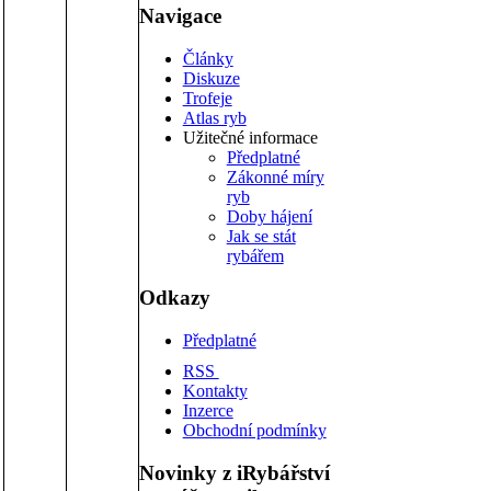
Navigace
Články
Diskuze
Trofeje
Atlas ryb
Užitečné informace
Předplatné
Zákonné míry
ryb
Doby hájení
Jak se stát
rybářem
Odkazy
Předplatné
RSS
Kontakty
Inzerce
Obchodní podmínky
Novinky z iRybářství