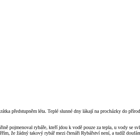
 zkrátka předstupněm léta. Teplé slunné dny lákají na procházky do pří
ařině pojmenoval rybáře, kteří jdou k vodě pouze za tepla, u vody se svl
ěřím, že žádný takový rybář mezi čtenáři Rybářství není, a tudíž doufám