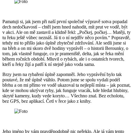
Pamatuji si, jak jsem při naší první společné výpravě sotva popadal
dech nedočkavostí – chtěl jsem hned nahodit, mít prut ve vodě, být
v akci. Ale on mě zastavil a klidně řekl: „Počkej, počkej… Matěji, ty
tu řeku ještě vůbec neznáš. Já ti o ní nejdřív něco povím.“ Popravdě,
tehdy mi to přišlo jako úplně zbytečné zdržování. Ale sedli jsme si
na břeh a on mi skoro dvě hodiny vyprávěl – o historii Berounky, o
tom, jak vlastně funguje, co je prameniště, delta, jak se řeka mění
během ročních období. Mluvil o rybách, ale i o ostatních tvorech,
kteří u řeky žijí a patří k ní stejně jako voda sama.
Brzy jsem na rybaření úplně zapomněl. Jeho vyprávění bylo tak
poutavé, že mě úplně vtáhlo. Potom jsme se spolu vydali podél
břehu a on mi přímo ve vodě ukazoval ta nejlepší místa – jak poznat,
kde se mohou ukrývat ryby, jak funguje vracák, kde hledat hlubiny,
skryté kameny, kudy vede koryto… Všechno znal. Bez echolotu,
bez GPS, bez aplikací. Četl v řece jako z knihy.
Jeho jméno by vám pravděpodobně nic neřeklo. Ale já vám tento