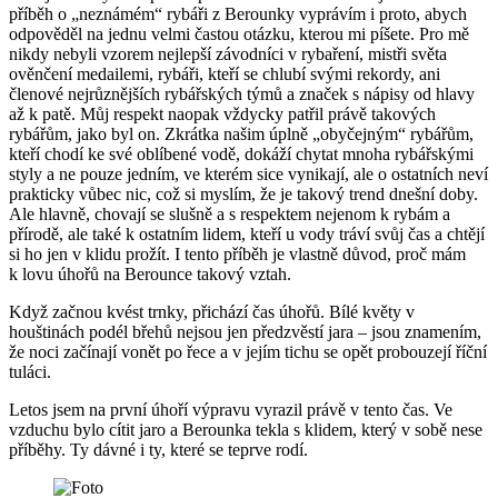
příběh o „neznámém“ rybáři z Berounky vyprávím i proto, abych
odpověděl na jednu velmi častou otázku, kterou mi píšete. Pro mě
nikdy nebyli vzorem nejlepší závodníci v rybaření, mistři světa
ověnčení medailemi, rybáři, kteří se chlubí svými rekordy, ani
členové nejrůznějších rybářských týmů a značek s nápisy od hlavy
až k patě. Můj respekt naopak vždycky patřil právě takových
rybářům, jako byl on. Zkrátka našim úplně „obyčejným“ rybářům,
kteří chodí ke své oblíbené vodě, dokáží chytat mnoha rybářskými
styly a ne pouze jedním, ve kterém sice vynikají, ale o ostatních neví
prakticky vůbec nic, což si myslím, že je takový trend dnešní doby.
Ale hlavně, chovají se slušně a s respektem nejenom k rybám a
přírodě, ale také k ostatním lidem, kteří u vody tráví svůj čas a chtějí
si ho jen v klidu prožít. I tento příběh je vlastně důvod, proč mám
k lovu úhořů na Berounce takový vztah.
Když začnou kvést trnky, přichází čas úhořů. Bílé květy v
houštinách podél břehů nejsou jen předzvěstí jara – jsou znamením,
že noci začínají vonět po řece a v jejím tichu se opět probouzejí říční
tuláci.
Letos jsem na první úhoří výpravu vyrazil právě v tento čas. Ve
vzduchu bylo cítit jaro a Berounka tekla s klidem, který v sobě nese
příběhy. Ty dávné i ty, které se teprve rodí.