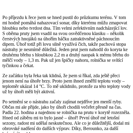
Po příjezdu k řece jsem se hned pustil do průzkumu terénu. V tom
mi hodně pomáhá nahazovací sonar, díky kterému můžu zmapovat
hloubku nebo tvrdost dna. Tím velmi zefektivním nadcházející lov.
S oběma pruty jsem vsadil na svou osvědčenou klasiku – několik
čerstvých hnojáků na úhořím háčku zatraktivněné páchnoucím
dipem. Úhoř totiž při lovu silně využívá čich, takže pachová stopa
nástrahy je nesmírně důležitá. Jeden prut jsem nahodil do koryta ke
druhému břehu s hloubkou 2,2 m a druhý naopak k mému břehu do
mělčí vody – 1,3 m. Pak už jen špičky nahoru, rolnička se svítící
tyčinkou a čekat.
Ze začátku byla řeka tak klidná, že jsem si říkal, zda ještě přeci
jenom není na úhoře brzy. Proto jsem ihned změřil teplotu vody –
teploměr ukázal 14 °C. To mě uklidnilo, protože za této teploty vody
už by úhoři měli být aktivní.
Po setmění se o nástrahu začaly zajímat nejdříve jen menší ryby.
Občas mi ale přijde, jako by úhoři chodili večeřet přesně na čas.
Padla 22. hodina a najednou se rolnička na prutu v korytě rozezněla.
Hned od záběru mi to bylo jasné – úhoř! První úhoř mé letošní
sezony, radost mi udělal neskutečnou. Ale co je důležitější, dodal mi
obrovské nadšení do dalších výprav. Díky, Berounko, za další