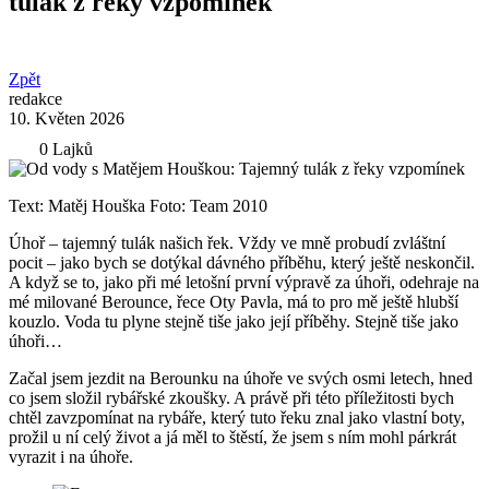
tulák z řeky vzpomínek
Zpět
redakce
10. Květen 2026
0 Lajků
Text: Matěj Houška Foto: Team 2010
Úhoř – tajemný tulák našich řek. Vždy ve mně probudí zvláštní
pocit – jako bych se dotýkal dávného příběhu, který ještě neskončil.
A když se to, jako při mé letošní první výpravě za úhoři, odehraje na
mé milované Berounce, řece Oty Pavla, má to pro mě ještě hlubší
kouzlo. Voda tu plyne stejně tiše jako její příběhy. Stejně tiše jako
úhoři…
Začal jsem jezdit na Berounku na úhoře ve svých osmi letech, hned
co jsem složil rybářské zkoušky. A právě při této příležitosti bych
chtěl zavzpomínat na rybáře, který tuto řeku znal jako vlastní boty,
prožil u ní celý život a já měl to štěstí, že jsem s ním mohl párkrát
vyrazit i na úhoře.