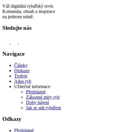
Váš digitální rybářský revír.
Komunita, obsah a inspirace
na jednom místě.
Sledujte nás
Navigace
Články
Diskuze
Trofeje
Atlas ryb
Užitečné informace
Předplatné
Zákonné míry ryb
Doby hájení
Jak se stát rybářem
Odkazy
Předplatné