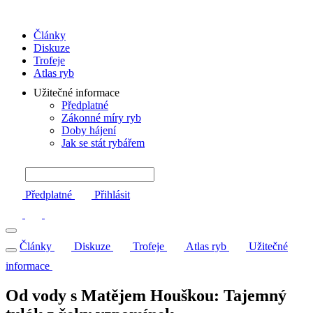
Články
Diskuze
Trofeje
Atlas ryb
Užitečné informace
Předplatné
Zákonné míry ryb
Doby hájení
Jak se stát rybářem
Předplatné
Přihlásit
Články
Diskuze
Trofeje
Atlas ryb
Užitečné
informace
Od vody s Matějem Houškou: Tajemný