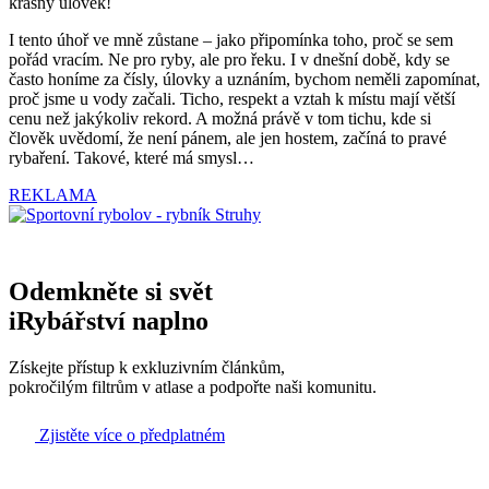
krásný úlovek!
I tento úhoř ve mně zůstane – jako připomínka toho, proč se sem
pořád vracím. Ne pro ryby, ale pro řeku. I v dnešní době, kdy se
často honíme za čísly, úlovky a uznáním, bychom neměli zapomínat,
proč jsme u vody začali. Ticho, respekt a vztah k místu mají větší
cenu než jakýkoliv rekord. A možná právě v tom tichu, kde si
člověk uvědomí, že není pánem, ale jen hostem, začíná to pravé
rybaření. Takové, které má smysl…
REKLAMA
Odemkněte si svět
iRybářství naplno
Získejte přístup k exkluzivním článkům,
pokročilým filtrům v atlase a podpořte naši komunitu.
Zjistěte více o předplatném