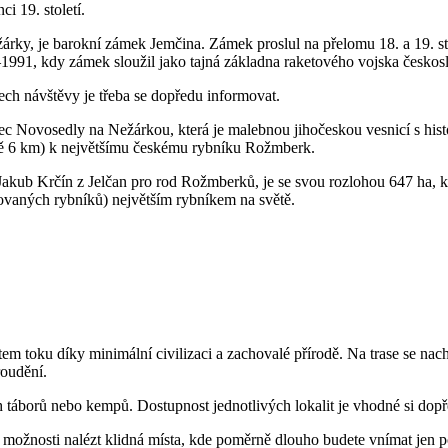
i 19. století.
ežárky, je barokní zámek Jemčina. Zámek proslul na přelomu 18. a 19. 
50–1991, kdy zámek sloužil jako tajná základna raketového vojska česko
h návštěvy je třeba se dopředu informovat.
bec Novosedly na Nežárkou, která je malebnou jihočeskou vesnicí s hi
žně 6 km) k největšímu českému rybníku Rožmberk.
akub Krčín z Jelčan pro rod Rožmberků, je se svou rozlohou 647 ha, kt
ovaných rybníků) největším rybníkem na světě.
em toku díky minimální civilizaci a zachovalé přírodě. Na trase se nach
roudění.
táborů nebo kempů. Dostupnost jednotlivých lokalit je vhodné si dopře
né možnosti nalézt klidná místa, kde poměrně dlouho budete vnímat jen