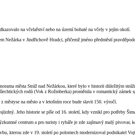
zovalo na včelařství nebo na území bohaté na včely v jejím okolí.
m Nežárka v Jindřichově Hradci, přičemž jméno předměstí pravděpodobn
rama města Stráž nad Nežárkou, které bylo v historii důležitým stráž
ch šlechtických rodů (Vok z Rožmberka) proměnila v romantický záme
z městyse na město a v letošním roce bude slavit 150. výročí.
jízdný. Jeho historie se píše od 16. století, kdy vznikl pro potřeby Ši
umné centrum a pro turisty i rybáře je zde zajímavý malý pivovar, kde ma
lavbu, kterou zde v 19. století po polomech modernizoval podnikatel 