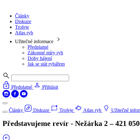
Články
Diskuze
Trofeje
Atlas ryb
Užitečné informace
Předplatné
Zákonné míry ryb
Doby hájení
Jak se stát rybářem
Předplatné
Přihlásit
Články
Diskuze
Trofeje
Atlas ryb
Užitečné info
Představujeme revír - Nežárka 2 – 421 050