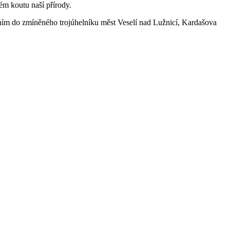
tém koutu naší přírody.
znáním do zmíněného trojúhelníku měst Veselí nad Lužnicí, Kardašova