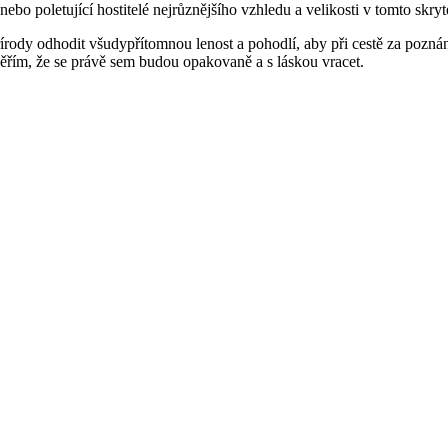
ebo poletující hostitelé nejrůznějšího vzhledu a velikosti v tomto skry
s přírody odhodit všudypřítomnou lenost a pohodlí, aby při cestě za po
 věřím, že se právě sem budou opakovaně a s láskou vracet.