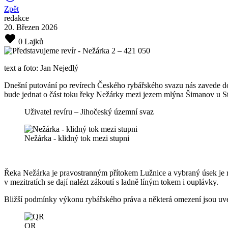
Zpět
redakce
20. Březen 2026
0 Lajků
text a foto: Jan Nejedlý
Dnešní putování po revírech Českého rybářského svazu nás zavede do 
bude jednat o část toku řeky Nežárky mezi jezem mlýna Šimanov u St
Uživatel revíru – Jihočeský územní svaz
Nežárka - klidný tok mezi stupni
Řeka Nežárka je pravostranným přítokem Lužnice a vybraný úsek je 
v mezitratích se dají nalézt zákoutí s ladně líným tokem i ouplávky.
Bližší podmínky výkonu rybářského práva a některá omezení jsou uve
QR