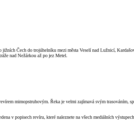
jižních Čech do trojúhelníku mezi města Veselí nad Lužnicí, Kardašov
ráže nad Nežárkou až po jez Metel.
revírem mimopstruhovým. Řeka je velmi zajímavá svým trasováním, spo
dena v popisech revíru, které naleznete na všech mediálních výstupec