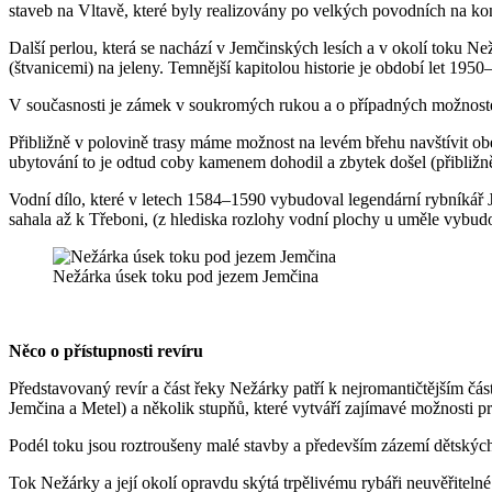
staveb na Vltavě, které byly realizovány po velkých povodních na konc
Další perlou, která se nachází v Jemčinských lesích a v okolí toku N
(štvanicemi) na jeleny. Temnější kapitolou historie je období let 19
V současnosti je zámek v soukromých rukou a o případných možnostec
Přibližně v polovině trasy máme možnost na levém břehu navštívit o
ubytování to je odtud coby kamenem dohodil a zbytek došel (přibli
Vodní dílo, které v letech 1584–1590 vybudoval legendární rybníkář J
sahala až k Třeboni, (z hlediska rozlohy vodní plochy u uměle vybud
Nežárka úsek toku pod jezem Jemčina
Něco o přístupnosti revíru
Představovaný revír a část řeky Nežárky patří k nejromantičtějším část
Jemčina a Metel) a několik stupňů, které vytváří zajímavé možnosti p
Podél toku jsou roztroušeny malé stavby a především zázemí dětských 
Tok Nežárky a její okolí opravdu skýtá trpělivému rybáři neuvěřitel