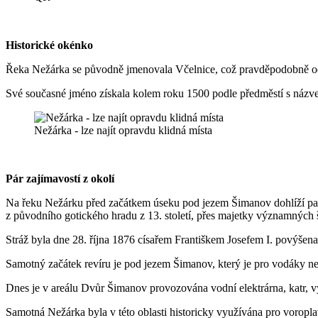
Historické okénko
Řeka Nežárka se původně jmenovala Včelnice, což pravděpodobně odka
Své současné jméno získala kolem roku 1500 podle předměstí s názve
Nežárka - lze najít opravdu klidná místa
Pár zajímavostí z okolí
Na řeku Nežárku před začátkem úseku pod jezem Šimanov dohlíží pano
z původního gotického hradu z 13. století, přes majetky významný
Stráž byla dne 28. října 1876 císařem Františkem Josefem I. povýšena 
Samotný začátek revíru je pod jezem Šimanov, který je pro vodáky nes
Dnes je v areálu Dvůr Šimanov provozována vodní elektrárna, katr, výzk
Samotná Nežárka byla v této oblasti historicky využívána pro vorop