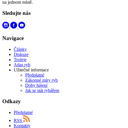
na jednom místě.
Sledujte nás
Navigace
Články
Diskuze
Trofeje
Atlas ryb
Užitečné informace
Předplatné
Zákonné míry ryb
Doby hájení
Jak se stát rybářem
Odkazy
Předplatné
RSS
Kontakty