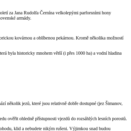
století za Jana Rudolfa Černína velkolepými parforsními hony
slovenské armády.
storickou kovárnou a oblíbenou pekárnou. Kromě několika možností
erá byla historicky mnohem větší (i přes 1000 ha) a vodní hladina
ází několik jezů, které jsou relativně dobře dostupné (jez Šimanov,
du ověřit ohledně přístupnosti vjezdů do rozsáhlých lesních porostů.
 pohodu, klid a nebudete nikým rušeni. Výjimkou snad budou