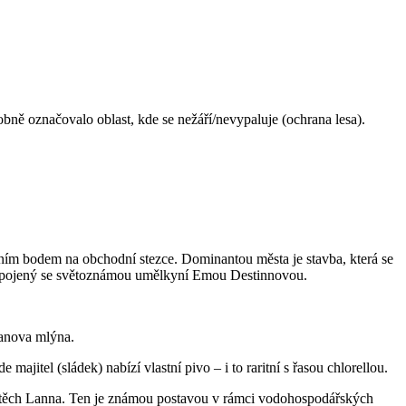
ě označovalo oblast, kde se nežáří/nevypaluje (ochrana lesa).
ním bodem na obchodní stezce. Dominantou města je stavba, která se
k spojený se světoznámou umělkyní Emou Destinnovou.
manova mlýna.
jitel (sládek) nabízí vlastní pivo – i to raritní s řasou chlorellou.
Vojtěch Lanna. Ten je známou postavou v rámci vodohospodářských