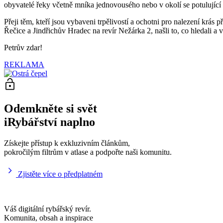
obyvatelé řeky včetně mníka jednovousého nebo v okolí se potulující n
Přeji těm, kteří jsou vybaveni trpělivostí a ochotni pro nalezení krá
Řečice a Jindřichův Hradec na revír Nežárka 2, našli to, co hledali a
Petrův zdar!
REKLAMA
Odemkněte si svět
iRybářství naplno
Získejte přístup k exkluzivním článkům,
pokročilým filtrům v atlase a podpořte naši komunitu.
Zjistěte více o předplatném
Váš digitální rybářský revír.
Komunita, obsah a inspirace