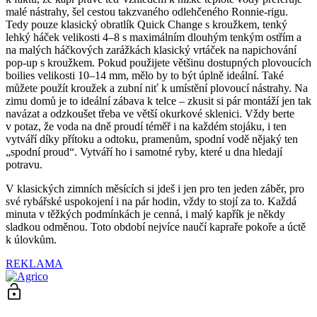
malé nástrahy, šel cestou takzvaného odlehčeného Ronnie-rigu.
Tedy pouze klasický obratlík Quick Change s kroužkem, tenký
lehký háček velikosti 4–8 s maximálním dlouhým tenkým ostřím a
na malých háčkových zarážkách klasický vrtáček na napichování
pop-up s kroužkem. Pokud použijete většinu dostupných plovoucích
boilies velikosti 10–14 mm, mělo by to být úplně ideální. Také
můžete použít kroužek a zubní niť k umístění plovoucí nástrahy. Na
zimu domů je to ideální zábava k telce – zkusit si pár montáží jen tak
navázat a odzkoušet třeba ve větší okurkové sklenici. Vždy berte
v potaz, že voda na dně proudí téměř i na každém stojáku, i ten
vytváří díky přítoku a odtoku, pramenům, spodní vodě nějaký ten
„spodní proud“. Vytváří ho i samotné ryby, které u dna hledají
potravu.
V klasických zimních měsících si jdeš i jen pro ten jeden záběr, pro
své rybářské uspokojení i na pár hodin, vždy to stojí za to. Každá
minuta v těžkých podmínkách je cenná, i malý kapřík je někdy
sladkou odměnou. Toto období nejvíce naučí kapraře pokoře a úctě
k úlovkům.
REKLAMA