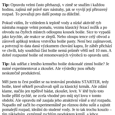
Tip:
Opravdu velmi často přehazuji, v zimě se snažím i každou
hodinu, zajímá mě právě stav nástrahy, jak se vyvíjí její přirozený
rozpad. To považuji pro další postup za důležité.
Pokud vidím, že vzhledem k teplotě vody a nízké aktivitě ryb
nástraha reaguje velmi pomalu, vezmu klasický řezací nožík a po
obvodu na čtyřech místech odloupnu kousek boilie. Sice to vypadá
jako krychle, ale reakce se zlepší. Nebo oloupu tence celý obvod a
zároveň aplikuji tenkou vrstvičku boilie pasty. Není bez zajímavosti,
a potvrzují to data daná výzkumem chování kapra, že záběr přichází
ve chvíli, kdy soudržná část boilie nemá průměr větší než 10 mm. A
dobré rozpustné boilie od renomovaných výrobců to opravdu umí.
Tip:
Jak udělat z letního krmného boilie dokonalé zimní boilie? Je
nutné experimentovat a zkoušet. Ale výsledky jsou někdy
neskutečně produktivní.
Měl jsem tu čest podílet se na testování produktu STARTER, tedy
boilie, které někteří považovali spíš za klasický krmák. Ale zdání
klame, stačilo jen trpělivě bádat, zkoušet, lovit. V létě bylo toto
boilie příliš rychlé, ne zcela vhodné pro můj styl lovu v tomto
období. Ale opravdu mě zaujala jeho atraktivní vůně a styl rozpadu.
Napadlo mě začít ho experimentálně po různou dobu sušit a zajistit
pomalejší rozpad, ideální do studené vody. Je to tak trochu kouzlo –
tím základním, extrémně rychlým produktem krmíš, a lehce