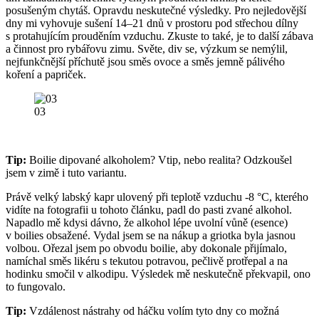
posušeným chytáš. Opravdu neskutečné výsledky. Pro nejledovější
dny mi vyhovuje sušení 14–21 dnů v prostoru pod střechou dílny
s protahujícím prouděním vzduchu. Zkuste to také, je to další zábava
a činnost pro rybářovu zimu. Světe, div se, výzkum se nemýlil,
nejfunkčnější příchutě jsou směs ovoce a směs jemně pálivého
koření a papriček.
03
Tip:
Boilie dipované alkoholem? Vtip, nebo realita? Odzkoušel
jsem v zimě i tuto variantu.
Právě velký labský kapr ulovený při teplotě vzduchu -8 °C, kterého
vidíte na fotografii u tohoto článku, padl do pasti zvané alkohol.
Napadlo mě kdysi dávno, že alkohol lépe uvolní vůně (esence)
v boilies obsažené. Vydal jsem se na nákup a griotka byla jasnou
volbou. Ořezal jsem po obvodu boilie, aby dokonale přijímalo,
namíchal směs likéru s tekutou potravou, pečlivě protřepal a na
hodinku smočil v alkodipu. Výsledek mě neskutečně překvapil, ono
to fungovalo.
Tip:
Vzdálenost nástrahy od háčku volím tyto dny co možná