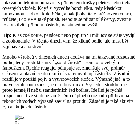
takzvanou tekutou potravou s přídavkem trošky peletek nebo třeba
ovesných vloček. Když si vycedíte bonduelku, tedy klasickou
kupovanou sladkou kukuřičku, a pak ji obalíte v práškovém cukru,
můžete ji do PVA také použít. Nebojte se přidat bílé červy, zvedne
to atraktivitu přímo u nástrahy na stupeň nejvyšší.
Tip:
Klasické boilie, panáček nebo pop-up? I můj lov se stále vyvíjí
a zdokonaluje. V těchto dnech vím, že klidně boilie, ale musí být
zajímavé a atraktivní.
Mnoho výrobců v dnešních dnech dodává na trh takzvané rozpustné
boilie, tedy produkt s nižší „soudržností“. Jsem toho velkým
fanouškem. Rychle reaguje, odlupuje se, zmenšuje svůj průměr
s časem, a hlavně se do okolí nástrahy uvolňují částečky. Zásadní
rozdíl je v použití pojiv a vytvrzovacích složek. Výrazně jiná, a to
právě kvůli soudržnosti, je i hrubost mixu. Výsledná struktura je
proto jemnější než u standardních řad boilies. Ideální je rychlá
rozpustnost i ve studené vodě. Doba úplného rozpadu při lovu na
tekoucích vodách výrazně závisí na proudu. Zásadní je také aktivita
ryb atakujících nástrahu.
02