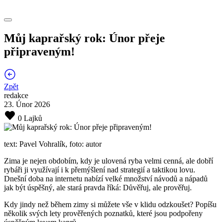
Můj kaprařský rok: Únor přeje
připraveným!
Zpět
redakce
23. Únor 2026
0 Lajků
text: Pavel Vohralík, foto: autor
Zima je nejen obdobím, kdy je ulovená ryba velmi cenná, ale dobří
rybáři ji využívají i k přemýšlení nad strategií a taktikou lovu.
Dnešní doba na internetu nabízí velké množství návodů a nápadů
jak být úspěšný, ale stará pravda říká: Důvěřuj, ale prověřuj.
Kdy jindy než během zimy si můžete vše v klidu odzkoušet? Popíšu
několik svých lety prověřených poznatků, které jsou podpořeny