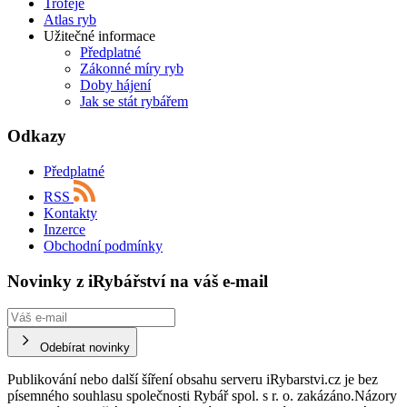
Trofeje
Atlas ryb
Užitečné informace
Předplatné
Zákonné míry ryb
Doby hájení
Jak se stát rybářem
Odkazy
Předplatné
RSS
Kontakty
Inzerce
Obchodní podmínky
Novinky z iRybářství na váš e-mail
Odebírat novinky
Publikování nebo další šíření obsahu serveru iRybarstvi.cz je bez
písemného souhlasu společnosti Rybář spol. s r. o. zakázáno.Názory