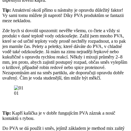
úspěšným lovem kaprů.
Tip:
Atraktivní okolí přímo u nástrahy je opravdu důležitý faktor!
Vy sami tomu můžete jít naproti! Díky PVA produktům se fantazii
meze nekladou.
Zde bych si dovolil upozornit: nevěřte všemu, co čtete a vždy si
produkt v dané teplotě vody odzkoušejte. Zažil jsem mnoho PVA,
které se od určité teploty vody prostě nechtěly rozpadnout, a to pak
jen marníte čas. Pelety a peletky, které dáváte do PVA, v chladné
vodě také odzkoušejte. Já mám na zimu nejraději řepkové nebo
kukuřičné s opravdu rychlou reakcí. Někdy i mixuji průměry 2–8
mm, jen proto, abych zajistil postupný rozpad, občas směs vylepším
o krillové, případně robin redové nebo spice proteinové.
Nezapomínám ani na směs partiklu, ale doporučuji opravdu dobře
uvařený. Čím je voda studenější, tím může být měkčí.
01
Tip:
Kapří kašička je v dobře fungujícím PVA zázrak a nosič
kontaktů s rybou.
Do PVA se dá použít i směs, jejímž základem je method mix zalitý