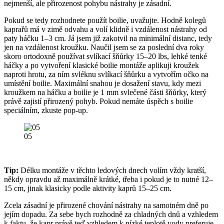
nejmenší, ale přirozenost pohybu nástrahy je zásadní.
Pokud se tedy rozhodnete použít boilie, uvažujte. Hodně kolegů
kaprařů má v zimě odvahu a volí klidně i vzdálenost nástrahy od
paty háčku 1–3 cm. Já jsem již zakotvil na minimální distanc, tedy
jen na vzdálenost kroužku. Naučil jsem se za poslední dva roky
skoro ortodoxně používat svlíkací šňůrky 15–20 lbs, lehké tenké
háčky a po vytvoření klasické boilie montáže aplikuji kroužek
naproti hrotu, za ním svléknu svlíkací šňůrku a vytvořím očko na
umístění boilie. Maximální snahou je dosažení stavu, kdy mezi
kroužkem na háčku a boilie je 1 mm svlečené části šňůrky, který
právě zajistí přirozený pohyb. Pokud nemáte úspěch s boilie
speciálním, zkuste pop-up.
05
Tip:
Délku montáže v těchto ledových dnech volím vždy kratší,
někdy opravdu až maximálně krátké, třeba i pokud je to nutné 12–
15 cm, jinak klasicky podle aktivity kaprů 15–25 cm.
Zcela zásadní je přirozené chování nástrahy na samotném dně po
jejím dopadu. Za sebe bych rozhodně za chladných dnů a vzhledem
k faktu, že kapr právě teď vzhledem k nízké teplotě vody preferuje