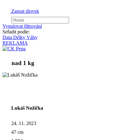
Zapsat úlovek
Vynulovat filtrování
Seřadit podle:
Data
Délky
Váhy
REKLAMA
nad 1 kg
Lukáš Nožička
24. 11. 2023
47 cm