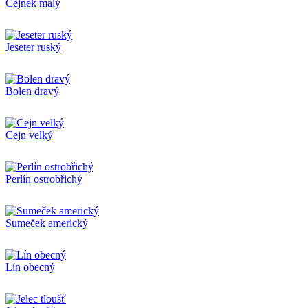
Cejnek malý
Jeseter ruský
Bolen dravý
Cejn velký
Perlín ostrobřichý
Sumeček americký
Lín obecný