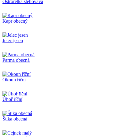
Ostroretka stěhovavá
Kapr obecný
Jelec jesen
Parma obecná
Okoun říční
Úhoř říční
Štika obecná