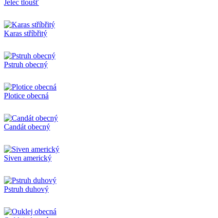
Jelec tloušť
Karas stříbřitý
Pstruh obecný
Plotice obecná
Candát obecný
Siven americký
Pstruh duhový