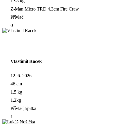
1.98 kg
Z-Man Micro TRD 4,3cm Fire Craw
Přívlač
0
Vlastimil Racek
12. 6. 2026
46 cm
1.5 kg
1,2kg
Přívlač,třpitka
1