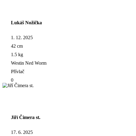
Lukáš Nožička
1. 12. 2025
42 cm
1.5 kg
Westin Ned Worm
Přívlač
0
Jiří Čimera st.
17. 6. 2025