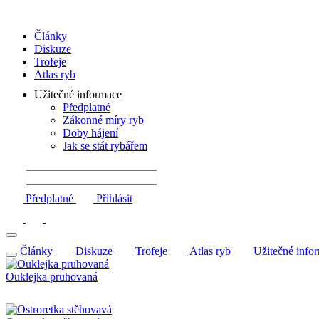
Články
Diskuze
Trofeje
Atlas ryb
Užitečné informace
Předplatné
Zákonné míry ryb
Doby hájení
Jak se stát rybářem
Předplatné
Přihlásit
Články
Diskuze
Trofeje
Atlas ryb
Užitečné info
Ouklejka pruhovaná