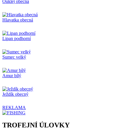
Ouklej obecná
Hlavatka obecná
Lipan podhorní
Sumec velký
Amur bílý
Ježdík obecný
REKLAMA
TROFEJNÍ ÚLOVKY