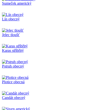
Sumeček americký
Lín obecný
Jelec tloušť
Karas stříbřitý
Pstruh obecný
Plotice obecná
Candát obecný