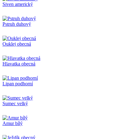
Siven americký
Pstruh duhový
Ouklej obecná
Hlavatka obecná
Lipan podhorní
Sumec velký
Amur bílý