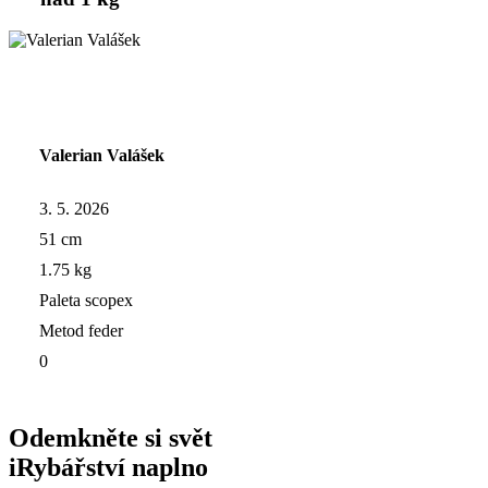
Valerian Valášek
3. 5. 2026
51 cm
1.75 kg
Paleta scopex
Metod feder
0
Odemkněte si svět
iRybářství naplno