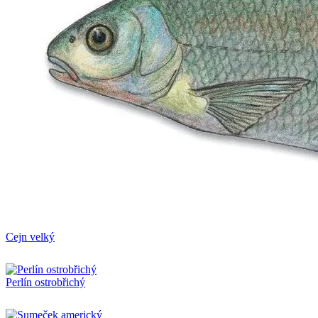
Cejn velký
Perlín ostrobřichý