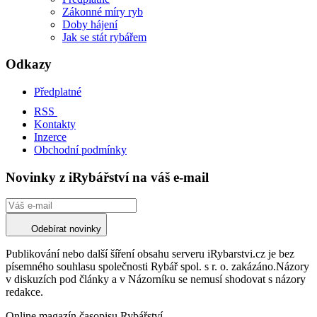
Zákonné míry ryb
Doby hájení
Jak se stát rybářem
Odkazy
Předplatné
RSS
Kontakty
Inzerce
Obchodní podmínky
Novinky z iRybářství na váš e-mail
Odebírat novinky
Publikování nebo další šíření obsahu serveru iRybarstvi.cz je bez
písemného souhlasu společnosti Rybář spol. s r. o. zakázáno.Názory
v diskuzích pod články a v Názorníku se nemusí shodovat s názory
redakce.
Online magazín časopisu Rybářství.