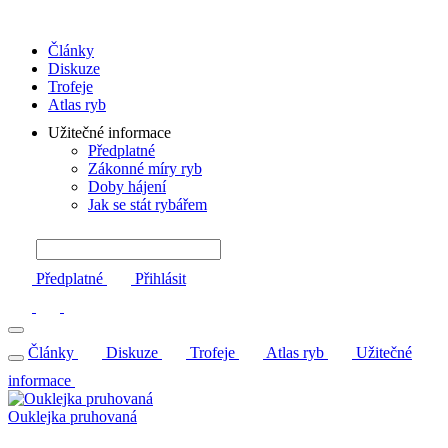
Články
Diskuze
Trofeje
Atlas ryb
Užitečné informace
Předplatné
Zákonné míry ryb
Doby hájení
Jak se stát rybářem
Předplatné
Přihlásit
Články
Diskuze
Trofeje
Atlas ryb
Užitečné
informace
Ouklejka pruhovaná