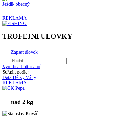
Ježdík obecný
REKLAMA
TROFEJNÍ ÚLOVKY
Zapsat úlovek
Vynulovat filtrování
Seřadit podle:
Data
Délky
Váhy
REKLAMA
nad 2 kg