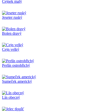
Cejnek malý
Jeseter ruský
Bolen dravý
Cejn velký
Perlín ostrobřichý
Sumeček americký
Lín obecný