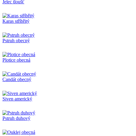
Jelec tloušť
Karas stříbřitý
Pstruh obecný
Plotice obecná
Candát obecný
Siven americký
Pstruh duhový