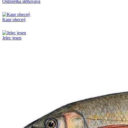
Ostroretka stěhovavá
Kapr obecný
Jelec jesen