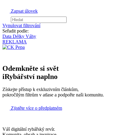
Zapsat úlovek
Vynulovat filtrování
Seřadit podle:
Data
Délky
Váhy
REKLAMA
Odemkněte si svět
iRybářství naplno
Získejte přístup k exkluzivním článkům,
pokročilým filtrům v atlase a podpořte naši komunitu.
Zjistěte více o předplatném
Váš digitální rybářský revír.
Komunita, obsah a inspirace