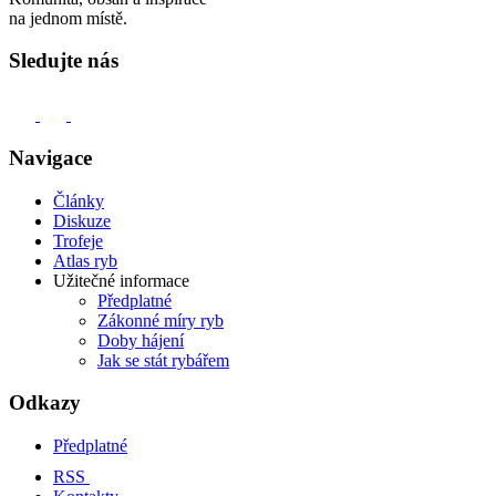
na jednom místě.
Sledujte nás
Navigace
Články
Diskuze
Trofeje
Atlas ryb
Užitečné informace
Předplatné
Zákonné míry ryb
Doby hájení
Jak se stát rybářem
Odkazy
Předplatné
RSS