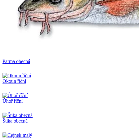
Parma obecná
Okoun říční
Úhoř říční
Štika obecná