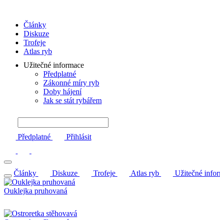
Články
Diskuze
Trofeje
Atlas ryb
Užitečné informace
Předplatné
Zákonné míry ryb
Doby hájení
Jak se stát rybářem
Předplatné
Přihlásit
Články
Diskuze
Trofeje
Atlas ryb
Užitečné info
Ouklejka pruhovaná