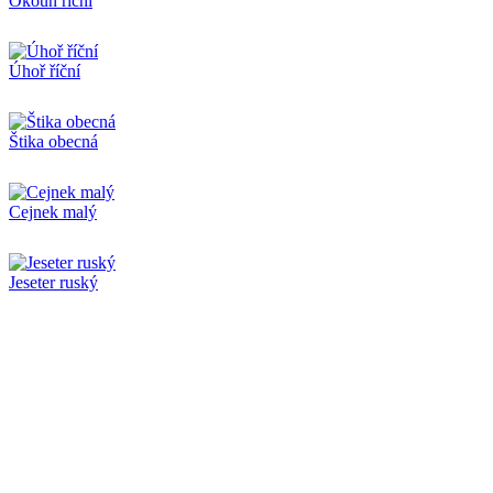
Okoun říční
Úhoř říční
Štika obecná
Cejnek malý
Jeseter ruský