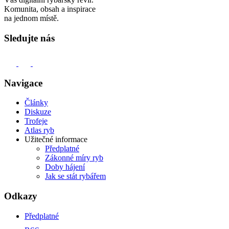
Komunita, obsah a inspirace
na jednom místě.
Sledujte nás
Navigace
Články
Diskuze
Trofeje
Atlas ryb
Užitečné informace
Předplatné
Zákonné míry ryb
Doby hájení
Jak se stát rybářem
Odkazy
Předplatné