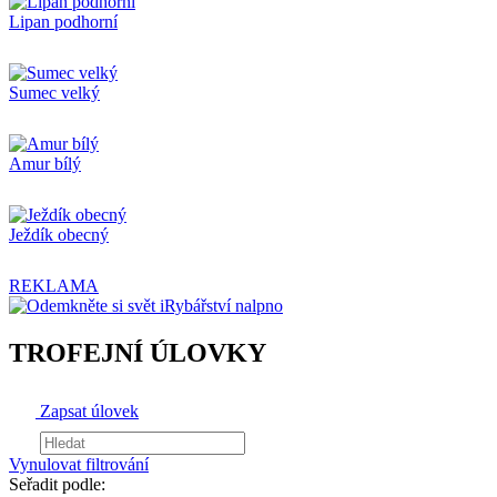
Lipan podhorní
Sumec velký
Amur bílý
Ježdík obecný
REKLAMA
TROFEJNÍ ÚLOVKY
Zapsat úlovek
Vynulovat filtrování
Seřadit podle: