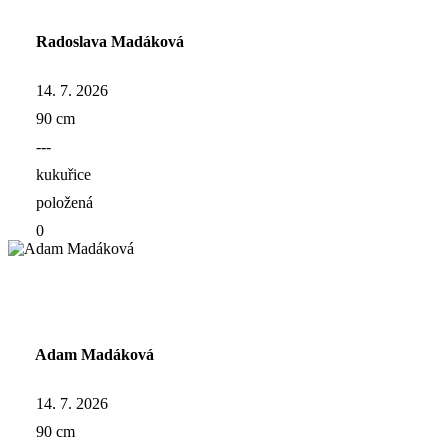
Radoslava Madáková
14. 7. 2026
90 cm
---
kukuřice
položená
0
Adam Madáková
14. 7. 2026
90 cm