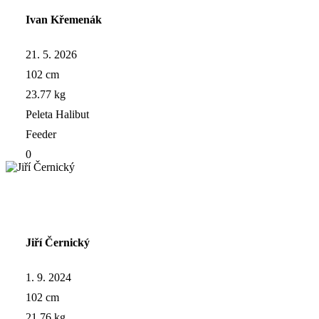
Ivan Křemenák
21. 5. 2026
102 cm
23.77 kg
Peleta Halibut
Feeder
0
Jiří Černický
1. 9. 2024
102 cm
21.76 kg