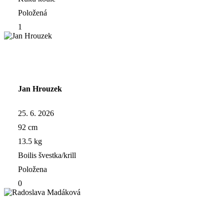
Položená
1
Jan Hrouzek
25. 6. 2026
92 cm
13.5 kg
Boilis švestka/krill
Položena
0