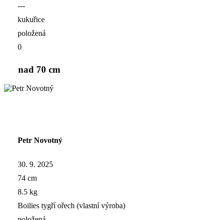
---
kukuřice
položená
0
nad 70 cm
Petr Novotný
30. 9. 2025
74 cm
8.5 kg
Boilies tygří ořech (vlastní výroba)
položená