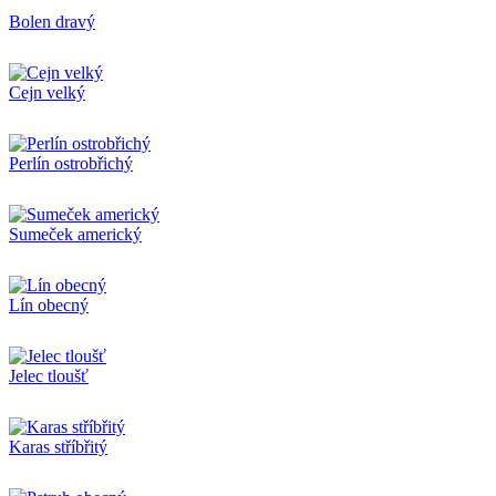
Bolen dravý
Cejn velký
Perlín ostrobřichý
Sumeček americký
Lín obecný
Jelec tloušť
Karas stříbřitý