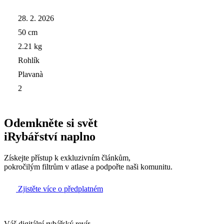
28. 2. 2026
50 cm
2.21 kg
Rohlík
Plavanà
2
Odemkněte si svět
iRybářství naplno
Získejte přístup k exkluzivním článkům,
pokročilým filtrům v atlase a podpořte naši komunitu.
Zjistěte více o předplatném
Váš digitální rybářský revír.