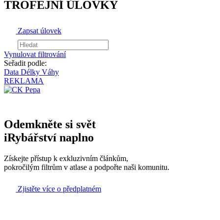
TROFEJNÍ ÚLOVKY
Zapsat úlovek
Vynulovat filtrování
Seřadit podle:
Data
Délky
Váhy
REKLAMA
Odemkněte si svět
iRybářství naplno
Získejte přístup k exkluzivním článkům,
pokročilým filtrům v atlase a podpořte naši komunitu.
Zjistěte více o předplatném