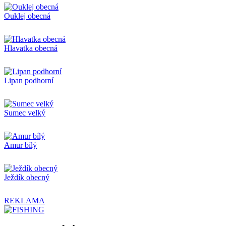
Ouklej obecná
Hlavatka obecná
Lipan podhorní
Sumec velký
Amur bílý
Ježdík obecný
REKLAMA