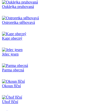
Ouklejka pruhovaná
Ostroretka stěhovavá
Kapr obecný
Jelec jesen
Parma obecná
Okoun říční
Úhoř říční