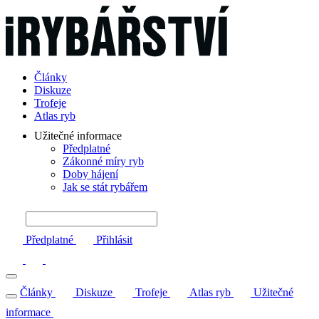
Články
Diskuze
Trofeje
Atlas ryb
Užitečné informace
Předplatné
Zákonné míry ryb
Doby hájení
Jak se stát rybářem
Předplatné
Přihlásit
Články
Diskuze
Trofeje
Atlas ryb
Užitečné
informace