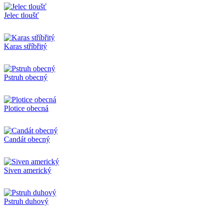
Jelec tloušť
Karas stříbřitý
Pstruh obecný
Plotice obecná
Candát obecný
Siven americký
Pstruh duhový