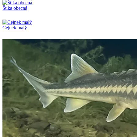
Štika obecná
Cejnek malý