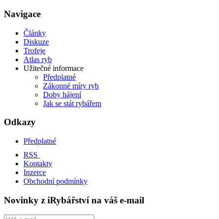
Navigace
Články
Diskuze
Trofeje
Atlas ryb
Užitečné informace
Předplatné
Zákonné míry ryb
Doby hájení
Jak se stát rybářem
Odkazy
Předplatné
RSS
Kontakty
Inzerce
Obchodní podmínky
Novinky z iRybářství na váš e-mail