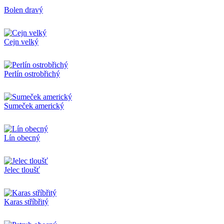
Bolen dravý
Cejn velký
Perlín ostrobřichý
Sumeček americký
Lín obecný
Jelec tloušť
Karas stříbřitý