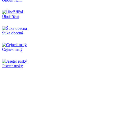
Okoun říční
Úhoř říční
Štika obecná
Cejnek malý
Jeseter ruský