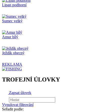
Lipan podhorní
Sumec velký
Amur bílý
Ježdík obecný
REKLAMA
TROFEJNÍ ÚLOVKY
Zapsat úlovek
Vynulovat filtrování
Seřadit podle: