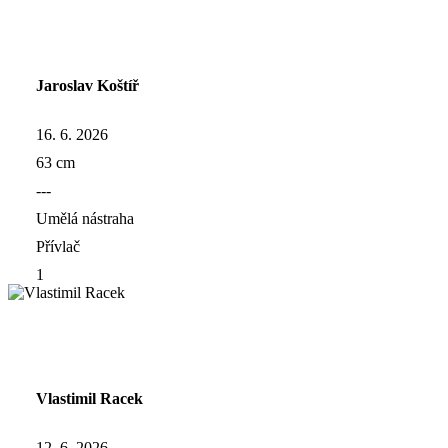
Jaroslav Koštíř
16. 6. 2026
63 cm
---
Umělá nástraha
Přívlač
1
Vlastimil Racek
12. 6. 2026