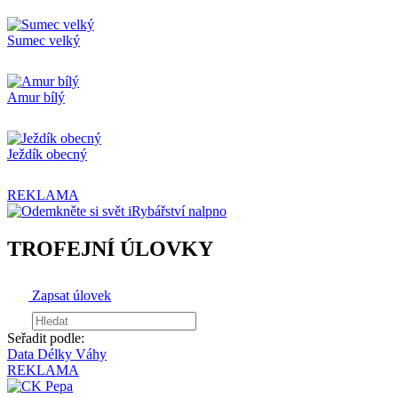
Sumec velký
Amur bílý
Ježdík obecný
REKLAMA
TROFEJNÍ ÚLOVKY
Zapsat úlovek
Seřadit podle:
Data
Délky
Váhy
REKLAMA