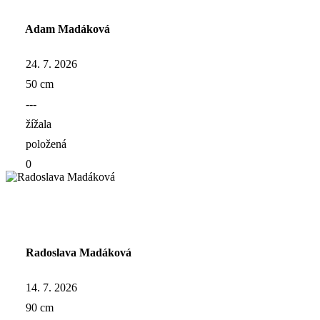
Adam Madáková
24. 7. 2026
50 cm
---
žížala
položená
0
Radoslava Madáková
14. 7. 2026
90 cm