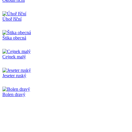
Okoun říční
Úhoř říční
Štika obecná
Cejnek malý
Jeseter ruský
Bolen dravý