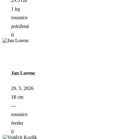
29.5 cm
1 kg
rousnice
položená
0
Jan Lorenc
29. 5. 2026
18 cm
---
rousnice
feeder
0