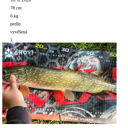
78 cm
6 kg
perlín
vyvěšená
1