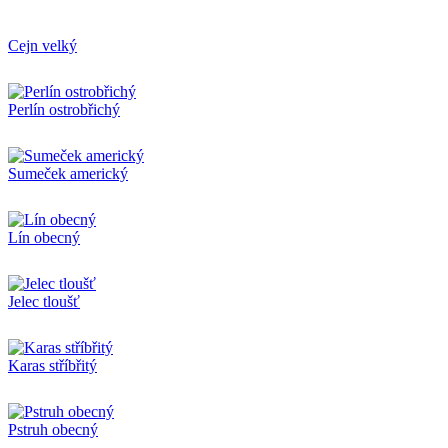
Cejn velký
Perlín ostrobřichý
Sumeček americký
Lín obecný
Jelec tloušť
Karas stříbřitý
Pstruh obecný