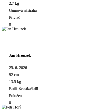
2.7 kg
Gumová nástraha
Přívlač
0
Jan Hrouzek
25. 6. 2026
92 cm
13.5 kg
Boilis švestka/krill
Položena
0