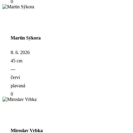
0
Martin Sýkora
8. 6. 2026
45 cm
---
červi
plavaná
0
Miroslav Vrbka