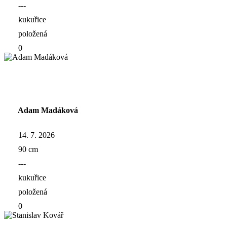
---
kukuřice
položená
0
Adam Madáková
14. 7. 2026
90 cm
---
kukuřice
položená
0