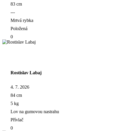
83 cm
---
Mrtvá rybka
Položená
0
Rostislav Labaj
4. 7. 2026
84 cm
5 kg
Lov na gumovou nastrahu
Přívlač
0