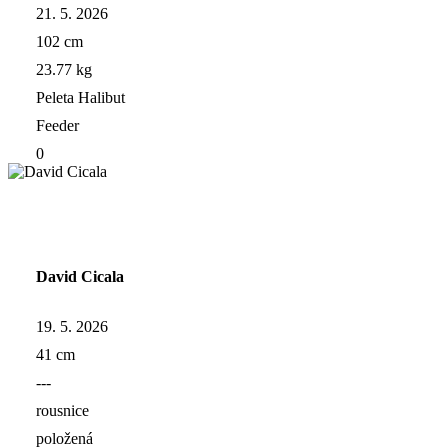
21. 5. 2026
102 cm
23.77 kg
Peleta Halibut
Feeder
0
David Cicala
19. 5. 2026
41 cm
---
rousnice
položená