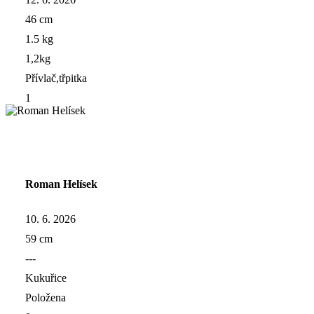
46 cm
1.5 kg
1,2kg
Přívlač,třpitka
1
Roman Helísek
10. 6. 2026
59 cm
---
Kukuřice
Položena