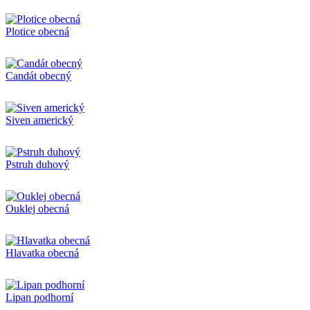
Plotice obecná
Candát obecný
Siven americký
Pstruh duhový
Ouklej obecná
Hlavatka obecná
Lipan podhorní