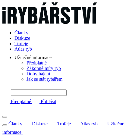
Články
Diskuze
Trofeje
Atlas ryb
Užitečné informace
Předplatné
Zákonné míry ryb
Doby hájení
Jak se stát rybářem
Předplatné
Přihlásit
Články
Diskuze
Trofeje
Atlas ryb
Užitečné
informace