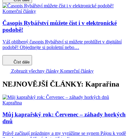
Komerční články
Časopis Rybářství můžete číst i v elektronické
podobě!
Váš oblíbený časopis Rybářství si můžete prohlížet v digitální
podobě! Objednejte si pololetní nebo…
Číst dále
Zobrazit všechny články Komerční články
NEJNOVĚJŠÍ ČLÁNKY: Kaprařina
Kaprařina
Můj kaprařský rok: Červenec – záhady horkých
dnů
Právě začínají prázdniny a my vyrážíme se synem Pájou k vodě