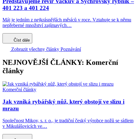
Představujeme revír Vackův a Sychrovský rybník –
401 223 a 401 224
Máj je jedním z nejkrásnějších měsíců v roce. Vztahuje se k němu
nepřeberné množství zajímavých…
Číst dále
Zobrazit všechny články Poznávání
NEJNOVĚJŠÍ ČLÁNKY: Komerční
články
Komerční články
Jak vzniká rybářský nůž, který obstojí ve slizu i
mrazu
Společnost Mikov, s. r. o., je tradiční český výrobce nožů se sídlem
v Mikulášovicích ve…