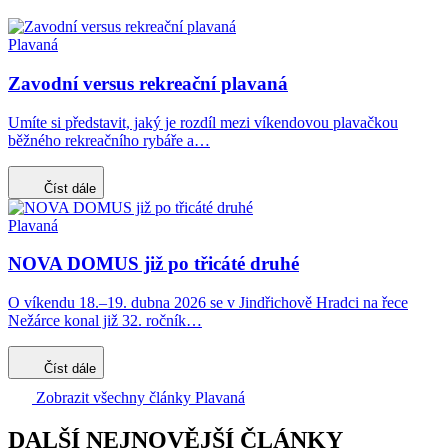
Plavaná
Zavodní versus rekreační plavaná
Umíte si představit, jaký je rozdíl mezi víkendovou plavačkou
běžného rekreačního rybáře a…
Číst dále
Plavaná
NOVA DOMUS již po třicáté druhé
O víkendu 18.–19. dubna 2026 se v Jindřichově Hradci na řece
Nežárce konal již 32. ročník…
Číst dále
Zobrazit všechny články Plavaná
DALŠÍ NEJNOVĚJŠÍ ČLÁNKY