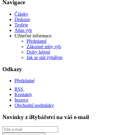
Navigace
Články
Diskuze
Trofeje
Atlas ryb
Užitečné informace
Předplatné
Zákonné míry ryb
Doby hájení
Jak se stát rybářem
Odkazy
Předplatné
RSS
Kontakty
Inzerce
Obchodní podmínky
Novinky z iRybářství na váš e-mail