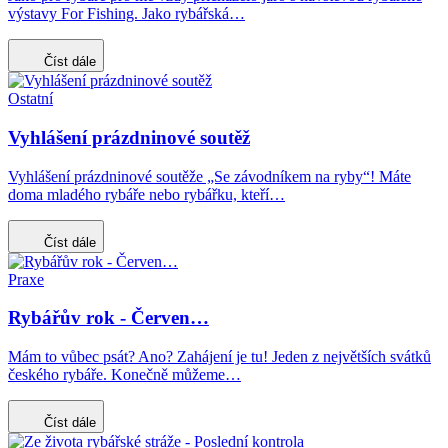
výstavy For Fishing. Jako rybářská…
Číst dále
Ostatní
Vyhlášení prázdninové soutěž
Vyhlášení prázdninové soutěže „Se závodníkem na ryby“! Máte
doma mladého rybáře nebo rybářku, kteří…
Číst dále
Praxe
Rybářův rok - Červen…
Mám to vůbec psát? Ano? Zahájení je tu! Jeden z největších svátků
českého rybáře. Konečně můžeme…
Číst dále