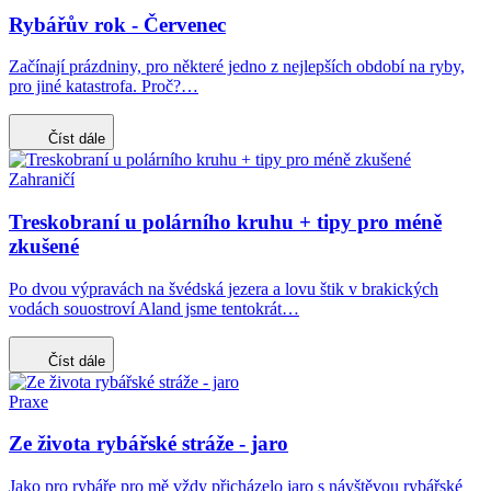
Rybářův rok - Červenec
Začínají prázdniny, pro některé jedno z nejlepších období na ryby,
pro jiné katastrofa. Proč?…
Číst dále
Zahraničí
Treskobraní u polárního kruhu + tipy pro méně
zkušené
Po dvou výpravách na švédská jezera a lovu štik v brakických
vodách souostroví Aland jsme tentokrát…
Číst dále
Praxe
Ze života rybářské stráže - jaro
Jako pro rybáře pro mě vždy přicházelo jaro s návštěvou rybářské