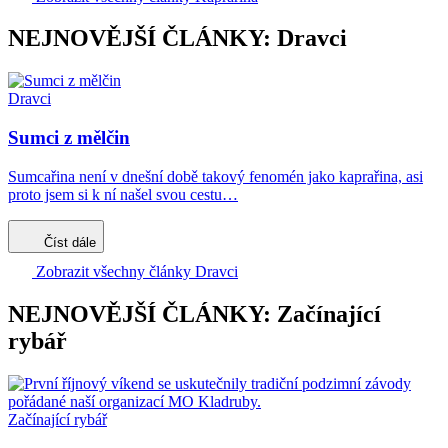
NEJNOVĚJŠÍ ČLÁNKY: Dravci
Dravci
Sumci z mělčin
Sumcařina není v dnešní době takový fenomén jako kaprařina, asi
proto jsem si k ní našel svou cestu…
Číst dále
Zobrazit všechny články Dravci
NEJNOVĚJŠÍ ČLÁNKY: Začínající
rybář
Začínající rybář