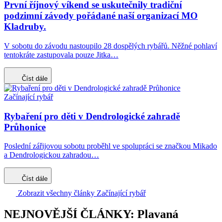
První říjnový víkend se uskutečnily tradiční
podzimní závody pořádané naší organizací MO
Kladruby.
V sobotu do závodu nastoupilo 28 dospělých rybářů. Něžné pohlaví
tentokráte zastupovala pouze Jitka…
Číst dále
Začínající rybář
Rybaření pro děti v Dendrologické zahradě
Průhonice
Poslední zářijovou sobotu proběhl ve spolupráci se značkou Mikado
a Dendrologickou zahradou…
Číst dále
Zobrazit všechny články Začínající rybář
NEJNOVĚJŠÍ ČLÁNKY: Plavaná