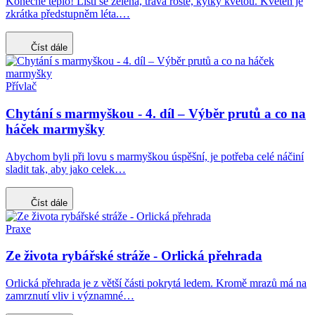
Konečně teplo! Listí se zelená, tráva roste, kytky kvetou. Květen je
zkrátka předstupněm léta.…
Číst dále
Přívlač
Chytání s marmyškou - 4. díl – Výběr prutů a co na
háček marmyšky
Abychom byli při lovu s marmyškou úspěšní, je potřeba celé náčiní
sladit tak, aby jako celek…
Číst dále
Praxe
Ze života rybářské stráže - Orlická přehrada
Orlická přehrada je z větší části pokrytá ledem. Kromě mrazů má na
zamrznutí vliv i významné…