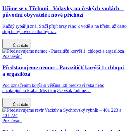
Učíme se v Třeboni - Volavky na českých vodách –
původní obyvatelé i nově příchozí
Každý rybář ji zná. Stačí přijít brzy ráno k vodě a na břehu už často
stojí tichý lovec s dlouhým…
Číst dále
Poznávání
Představujeme nemoc - Parazitičtí korýši 1: chlopci
a ergasilóza
Pod označením korýš si většina lidí představí raka nebo
cizokrajného kraba. Mezi korýše však řadíme…
Číst dále
Poznávání