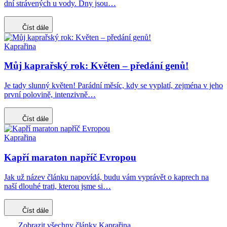
dní strávených u vody. Dny jsou…
Číst dále
Kaprařina
Můj kaprařský rok: Květen – předání genů!
Je tady slunný květen! Parádní měsíc, kdy se vyplatí, zejména v jeho
první polovině, intenzivně…
Číst dále
Kaprařina
Kapří maraton napříč Evropou
Jak už název článku napovídá, budu vám vyprávět o kaprech na
naší dlouhé trati, kterou jsme si…
Číst dále
Zobrazit všechny články Kaprařina