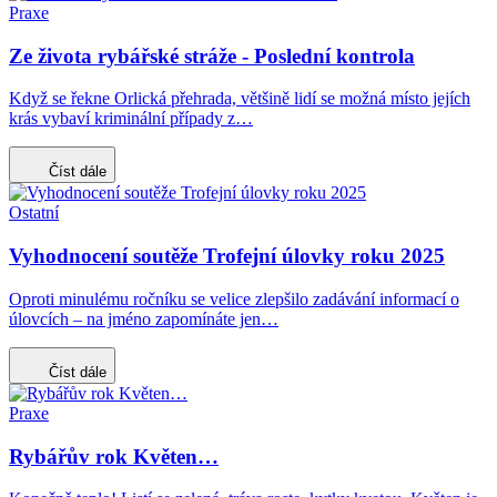
Praxe
Ze života rybářské stráže - Poslední kontrola
Když se řekne Orlická přehrada, většině lidí se možná místo jejích
krás vybaví kriminální případy z…
Číst dále
Ostatní
Vyhodnocení soutěže Trofejní úlovky roku 2025
Oproti minulému ročníku se velice zlepšilo zadávání informací o
úlovcích – na jméno zapomínáte jen…
Číst dále
Praxe
Rybářův rok Květen…