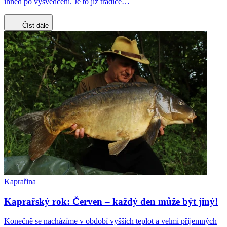
ihned po vysvědčení. Je to již tradice…
Číst dále
Kaprařina
Kaprařský rok: Červen – každý den může být jiný!
Konečně se nacházíme v období vyšších teplot a velmi příjemných