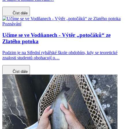
Číst dále
Poznávání
Učíme se ve Vodňanech - Výtěr „potočáků“ ze
Zlatého potoka
Podzim je na Střední rybářské škole obdobím, kdy se teoretické
znalosti studentů obohacují o…
Číst dále