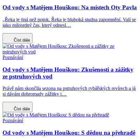
Od vody s Matějem Houškou: Na místech Oty Pavla
„Řeka je jiná než potok. Řeka je hluboká studna zapomnění. Valí se
jako milosrdný čas, který odnesl…
Číst dále
Poznávání
Od vody s Matějem Houškou: Zkušenosti a zážitky
ze pstruhových vod
Právě nám skončila sezona na pstruhových rybářských revírech a já
si dávám dohromady zážitky i…
Číst dále
Poznávání
Od vody s Matějem Houškou: S dědou na přehradě