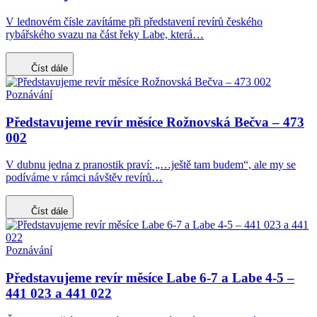
V lednovém čísle zavítáme při představení revírů českého
rybářského svazu na část řeky Labe, která…
Číst dále
Poznávání
Představujeme revír měsíce Rožnovská Bečva – 473
002
V dubnu jedna z pranostik praví: „…ještě tam budem“, ale my se
podíváme v rámci návštěv revírů…
Číst dále
Poznávání
Představujeme revír měsíce Labe 6-7 a Labe 4-5 –
441 023 a 441 022