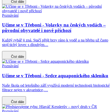
Číst dále
Poznávání
Učíme se v Třeboni - Volavky na českých vodách –
původní obyvatelé i nově příchozí
Každý rybář ji zná. Stačí přijít brzy ráno k vodě a na břehu už často
stojí tichý lovec s dlouhým…
Číst dále
Poznávání
Učíme se v Třeboni - Srdce aquaponického skleníku
Naše škola od letošního září využívá moderní technologii biologické
filtrace nejen v akvaristice,…
Číst dále
Poznávání