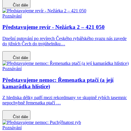
Číst dále
Poznávání
Představujeme revír - Nežárka 2 – 421 050
Dnešní putování po revírech Českého rybářského svazu nás zavede
do jižních Čech do trojúhelníku…
Číst dále
Poznávání
Představujeme nemoc: Řemenatka ptačí (a její
kamarádka hlístice)
Z hlediska délky patří mezi rekordmany ve skupině rybích tasemnic
nepochybně řemenatka ptačí …
Číst dále
Poznávání