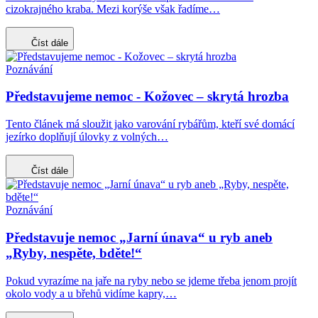
cizokrajného kraba. Mezi korýše však řadíme…
Číst dále
Poznávání
Představujeme nemoc - Kožovec – skrytá hrozba
Tento článek má sloužit jako varování rybářům, kteří své domácí
jezírko doplňují úlovky z volných…
Číst dále
Poznávání
Představuje nemoc „Jarní únava“ u ryb aneb
„Ryby, nespěte, bděte!“
Pokud vyrazíme na jaře na ryby nebo se jdeme třeba jenom projít
okolo vody a u břehů vidíme kapry,…