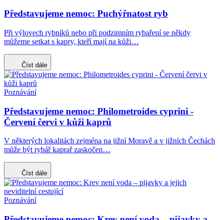
Představujeme nemoc: Puchýřnatost ryb
Při výlovech rybníků nebo při podzimním rybaření se někdy
můžeme setkat s kapry, kteří mají na kůži…
Číst dále
Poznávání
Představujeme nemoc: Philometroides cyprini -
Červení červi v kůži kaprů
V některých lokalitách zejména na jižní Moravě a v jižních Čechách
může být rybář kaprař zaskočen…
Číst dále
Poznávání
Představujeme nemoc: Krev není voda – pijavky a