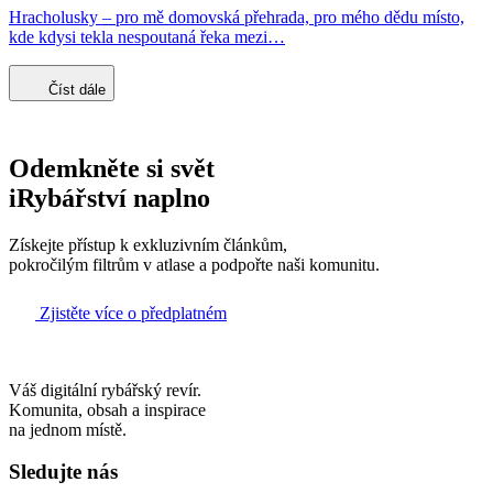
Hracholusky – pro mě domovská přehrada, pro mého dědu místo,
kde kdysi tekla nespoutaná řeka mezi…
Číst dále
Odemkněte si svět
iRybářství naplno
Získejte přístup k exkluzivním článkům,
pokročilým filtrům v atlase a podpořte naši komunitu.
Zjistěte více o předplatném
Váš digitální rybářský revír.
Komunita, obsah a inspirace
na jednom místě.
Sledujte nás