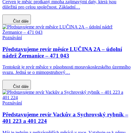
Červen je měsíc protkaný mnoha zajímavými daty, která jsou
důležitá pro celou společnost. Základní…
Číst dále
Poznávání
Představujeme revír měsíce LUČINA 2A – údolní
nádrž Žermanice – 471 043
Tentokrát je revír měsíce v působnosti moravskoslezského územního
svazu. Jedná se o mimopstruhový…
Číst dále
Poznávání
Představujeme revír Vackův a Sychrovský rybník –
401 223 a 401 224
Máj je jedním z nejkrásnějších měsíců v roce. Vztahuje se k němu