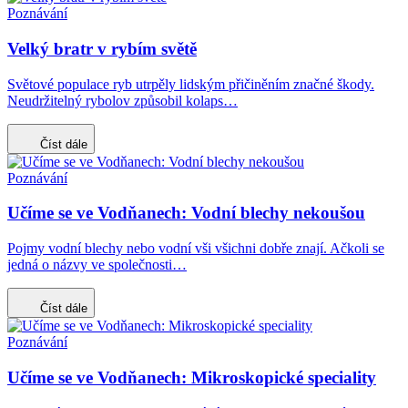
Poznávání
Velký bratr v rybím světě
Světové populace ryb utrpěly lidským přičiněním značné škody.
Neudržitelný rybolov způsobil kolaps…
Číst dále
Poznávání
Učíme se ve Vodňanech: Vodní blechy nekoušou
Pojmy vodní blechy nebo vodní vši všichni dobře znají. Ačkoli se
jedná o názvy ve společnosti…
Číst dále
Poznávání
Učíme se ve Vodňanech: Mikroskopické speciality