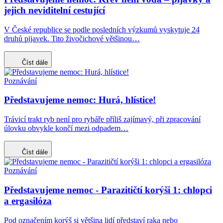
jejich neviditelní cestující
V České republice se podle posledních výzkumů vyskytuje 24
druhů pijavek. Tito živočichové většinou…
Číst dále
Poznávání
Představujeme nemoc: Hurá, hlístice!
Trávicí trakt ryb není pro rybáře příliš zajímavý, při zpracování
úlovku obvykle končí mezi odpadem…
Číst dále
Poznávání
Představujeme nemoc - Parazitičtí korýši 1: chlopci
a ergasilóza
Pod označením korýš si většina lidí představí raka nebo