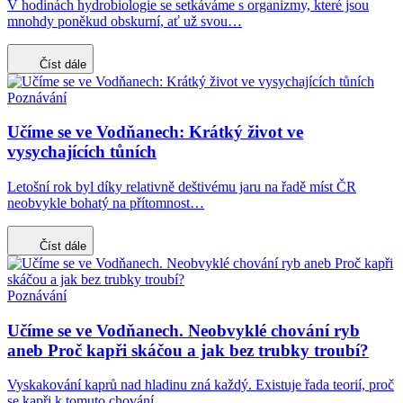
V hodinách hydrobiologie se setkáváme s organizmy, které jsou
mnohdy poněkud obskurní, ať už svou…
Číst dále
Poznávání
Učíme se ve Vodňanech: Krátký život ve
vysychajících tůních
Letošní rok byl díky relativně deštivému jaru na řadě míst ČR
neobvykle bohatý na přítomnost…
Číst dále
Poznávání
Učíme se ve Vodňanech. Neobvyklé chování ryb
aneb Proč kapři skáčou a jak bez trubky troubí?
Vyskakování kaprů nad hladinu zná každý. Existuje řada teorií, proč
se kapři k tomuto chování…