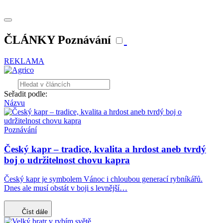
ČLÁNKY Poznávání
REKLAMA
Seřadit podle:
Názvu
Poznávání
Český kapr – tradice, kvalita a hrdost aneb tvrdý
boj o udržitelnost chovu kapra
Český kapr je symbolem Vánoc i chloubou generací rybníkářů.
Dnes ale musí obstát v boji s levnější…
Číst dále