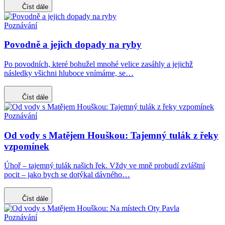
Číst dále
Poznávání
Povodně a jejich dopady na ryby
Po povodních, které bohužel mnohé velice zasáhly a jejichž
následky všichni hluboce vnímáme, se…
Číst dále
Poznávání
Od vody s Matějem Houškou: Tajemný tulák z řeky
vzpomínek
Úhoř – tajemný tulák našich řek. Vždy ve mně probudí zvláštní
pocit – jako bych se dotýkal dávného…
Číst dále
Poznávání