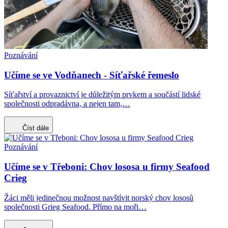
Poznávání
Učíme se ve Vodňanech - Síťařské řemeslo
Síťařství a provaznictví je důležitým prvkem a součástí lidské
společnosti odpradávna, a nejen tam,…
Číst dále
Poznávání
Učíme se v Třeboni: Chov lososa u firmy Seafood
Crieg
Žáci měli jedinečnou možnost navštívit norský chov lososů
společnosti Grieg Seafood. Přímo na moři…