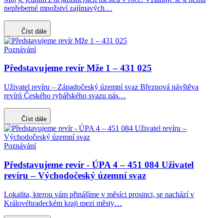
nepřeberné množství zajímavých…
Číst dále
Poznávání
Představujeme revír Mže 1 – 431 025
Uživatel revíru – Západočeský územní svaz Březnová návštěva
revírů Českého rybářského svazu nás…
Číst dále
Poznávání
Představujeme revír - ÚPA 4 – 451 084 Uživatel
revíru – Východočeský územní svaz
Lokalita, kterou vám přinášíme v měsíci prosinci, se nachází v
Královéhradeckém kraji mezi městy…