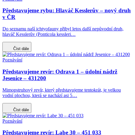
Představujeme rybu: Hlaváč Kesslerův – nový druh
v ČR
Do seznamu naší ichtyofauny přibyl letos další nepůvodní druh,
hlaváč Kesslerův (Ponticola kessleri…
Číst dále
Poznávání
Představujeme revír: Odrava 1 – údolní nádrž
Jesenice – 431200
Mimopstruhový revír, který představujeme tentokrát, je velkou
vodní plochou, která se nachází asi 5…
Číst dále
Poznávání
Představujeme revír: Labe 30 – 451 033