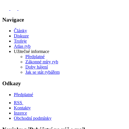
Navigace
Články
Diskuze
Trofeje
Atlas ryb
Užitečné informace
Předplatné
Zákonné míry ryb
Doby hájení
Jak se stát rybářem
Odkazy
Předplatné
RSS
Kontakty
Inzerce
Obchodní podmínky