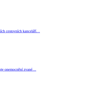
ších cestovních kanceláří…
sobuje onemocnění zvané…