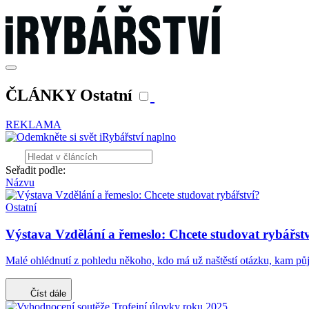
ČLÁNKY Ostatní
REKLAMA
Seřadit podle:
Názvu
Ostatní
Výstava Vzdělání a řemeslo: Chcete studovat rybářst
Malé ohlédnutí z pohledu někoho, kdo má už naštěstí otázku, kam pů
Číst dále