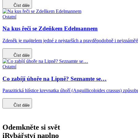
Číst dále
Ostatní
Na kus řeči se Zdeňkem Edelmannem
Zdeněk je majitelem jedné z nejstarších a pravděpodobně i nejznáměj
Číst dále
Ostatní
Co zabíjí úhoře na Lipně? Seznamte se…
Parazitická hlístice krevnatka úhoří (Anguillicoloides crassus) způ
Číst dále
Odemkněte si svět
iRybářství naplno