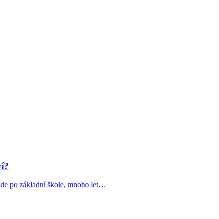
ví?
jde po základní škole, mnoho let…