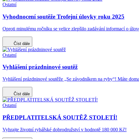
Ostatní
Vyhodnocení soutěže Trofejní úlovky roku 2025
Oproti minulému ročníku se velice zlepšilo zadávání informací o úl
Číst dále
Ostatní
Vyhlášení prázdninové soutěž
Vyhlášení prázdninové soutěže „Se závodníkem na ryby“! Máte doma
Číst dále
Ostatní
PŘEDPLATITELSKÁ SOUTĚŽ STOLETÍ!
Vyhrajte životní rybářské dobrodružství v hodnotě 180 000 Kč!