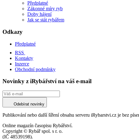
Předplatné
Zákonné míry ryb
Doby hájení
Jak se stát rybářem
Odkazy
Předplatné
RSS
Kontakty
Inzerce
Obchodní podmínky
Novinky z iRybářství na váš e-mail
Odebírat novinky
Publikování nebo další šíření obsahu serveru iRybarstvi.cz je bez pí
Online magazín časopisu Rybářství.
Copyright © Rybář spol. s r. o.
(IČ 48539198).